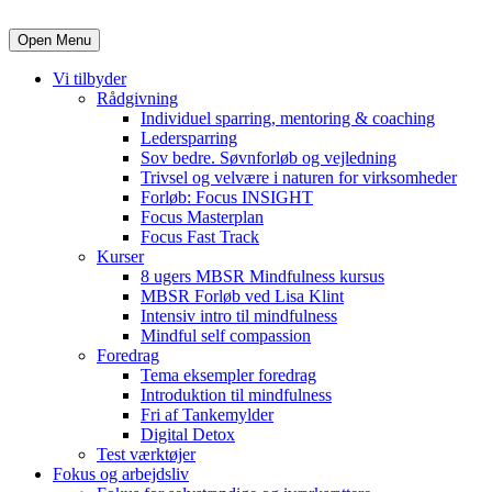
Open Menu
Vi tilbyder
Rådgivning
Individuel sparring, mentoring & coaching
Ledersparring
Sov bedre. Søvnforløb og vejledning
Trivsel og velvære i naturen for virksomheder
Forløb: Focus INSIGHT
Focus Masterplan
Focus Fast Track
Kurser
8 ugers MBSR Mindfulness kursus
MBSR Forløb ved Lisa Klint
Intensiv intro til mindfulness
Mindful self compassion
Foredrag
Tema eksempler foredrag
Introduktion til mindfulness
Fri af Tankemylder
Digital Detox
Test værktøjer
Fokus og arbejdsliv