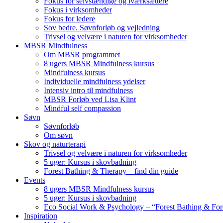
Fokus for selvstændige og iværksættere
Fokus i virksomheder
Fokus for ledere
Sov bedre. Søvnforløb og vejledning
Trivsel og velvære i naturen for virksomheder
MBSR Mindfulness
Om MBSR programmet
8 ugers MBSR Mindfulness kursus
Mindfulness kursus
Individuelle mindfulness ydelser
Intensiv intro til mindfulness
MBSR Forløb ved Lisa Klint
Mindful self compassion
Søvn
Søvnforløb
Om søvn
Skov og naturterapi
Trivsel og velvære i naturen for virksomheder
5 uger: Kursus i skovbadning
Forest Bathing & Therapy – find din guide
Events
8 ugers MBSR Mindfulness kursus
5 uger: Kursus i skovbadning
Eco Social Work & Psychology – “Forest Bathing & For
Inspiration