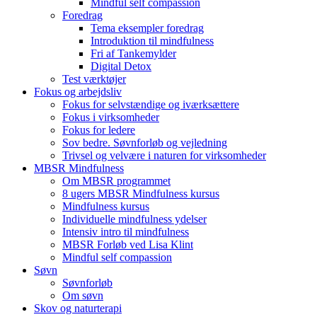
Mindful self compassion
Foredrag
Tema eksempler foredrag
Introduktion til mindfulness
Fri af Tankemylder
Digital Detox
Test værktøjer
Fokus og arbejdsliv
Fokus for selvstændige og iværksættere
Fokus i virksomheder
Fokus for ledere
Sov bedre. Søvnforløb og vejledning
Trivsel og velvære i naturen for virksomheder
MBSR Mindfulness
Om MBSR programmet
8 ugers MBSR Mindfulness kursus
Mindfulness kursus
Individuelle mindfulness ydelser
Intensiv intro til mindfulness
MBSR Forløb ved Lisa Klint
Mindful self compassion
Søvn
Søvnforløb
Om søvn
Skov og naturterapi