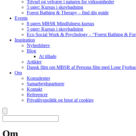
Trivsel og velvære i naturen for virksomheder
5 uger: Kursus i skovbadning
Forest Bathing & Therapy – find din guide
Events
8 ugers MBSR Mindfulness kursus
5 uger: Kursus i skovbadning
Eco Social Work & Psychology – “Forest Bathing & For
Inspiration
Nyhedsbrev
Blog
At tillade
Artikler
Dansk film om MBSR af Persona film med Lone Fjorbac
Om
Konsulenter
Samarbejdspartnere
Kontakt
Referencer
Privatlivspolitik og brug af cookies
Om