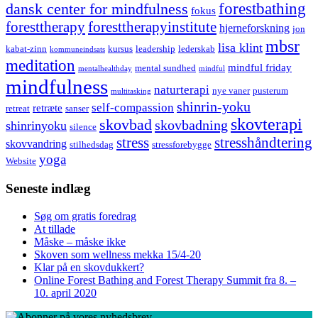
forestbathing
dansk center for mindfulness
fokus
foresttherapy
foresttherapyinstitute
hjerneforskning
jon
mbsr
lisa klint
kabat-zinn
kursus
leadership
lederskab
kommuneindsats
meditation
mindful friday
mental sundhed
mentalhealthday
mindful
mindfulness
naturterapi
nye vaner
pusterum
multitasking
shinrin-yoku
self-compassion
retræte
retreat
sanser
skovterapi
skovbad
skovbadning
shinrinyoku
silence
stress
stresshåndtering
skovvandring
stilhedsdag
stressforebygge
yoga
Website
Seneste indlæg
Søg om gratis foredrag
At tillade
Måske – måske ikke
Skoven som wellness mekka 15/4-20
Klar på en skovdukkert?
Online Forest Bathing and Forest Therapy Summit fra 8. –
10. april 2020