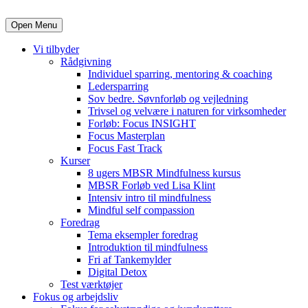
Open Menu
Vi tilbyder
Rådgivning
Individuel sparring, mentoring & coaching
Ledersparring
Sov bedre. Søvnforløb og vejledning
Trivsel og velvære i naturen for virksomheder
Forløb: Focus INSIGHT
Focus Masterplan
Focus Fast Track
Kurser
8 ugers MBSR Mindfulness kursus
MBSR Forløb ved Lisa Klint
Intensiv intro til mindfulness
Mindful self compassion
Foredrag
Tema eksempler foredrag
Introduktion til mindfulness
Fri af Tankemylder
Digital Detox
Test værktøjer
Fokus og arbejdsliv