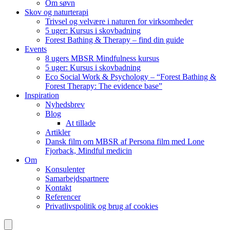
Om søvn
Skov og naturterapi
Trivsel og velvære i naturen for virksomheder
5 uger: Kursus i skovbadning
Forest Bathing & Therapy – find din guide
Events
8 ugers MBSR Mindfulness kursus
5 uger: Kursus i skovbadning
Eco Social Work & Psychology – “Forest Bathing &
Forest Therapy: The evidence base”
Inspiration
Nyhedsbrev
Blog
At tillade
Artikler
Dansk film om MBSR af Persona film med Lone
Fjorback, Mindful medicin
Om
Konsulenter
Samarbejdspartnere
Kontakt
Referencer
Privatlivspolitik og brug af cookies