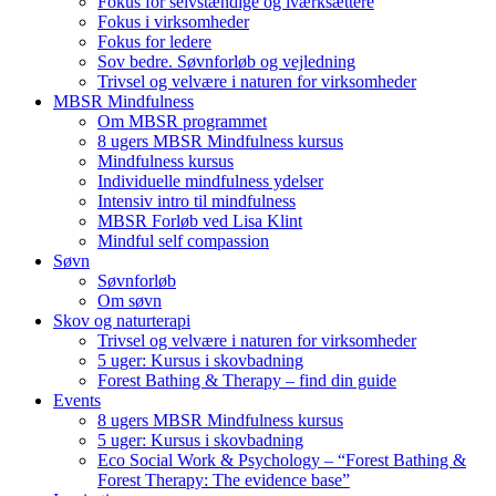
Fokus for selvstændige og iværksættere
Fokus i virksomheder
Fokus for ledere
Sov bedre. Søvnforløb og vejledning
Trivsel og velvære i naturen for virksomheder
MBSR Mindfulness
Om MBSR programmet
8 ugers MBSR Mindfulness kursus
Mindfulness kursus
Individuelle mindfulness ydelser
Intensiv intro til mindfulness
MBSR Forløb ved Lisa Klint
Mindful self compassion
Søvn
Søvnforløb
Om søvn
Skov og naturterapi
Trivsel og velvære i naturen for virksomheder
5 uger: Kursus i skovbadning
Forest Bathing & Therapy – find din guide
Events
8 ugers MBSR Mindfulness kursus
5 uger: Kursus i skovbadning
Eco Social Work & Psychology – “Forest Bathing &
Forest Therapy: The evidence base”