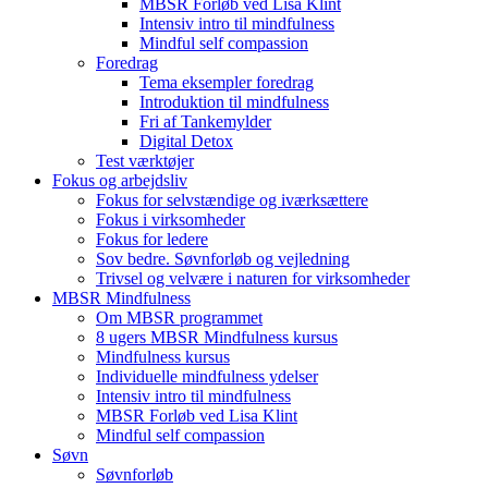
MBSR Forløb ved Lisa Klint
Intensiv intro til mindfulness
Mindful self compassion
Foredrag
Tema eksempler foredrag
Introduktion til mindfulness
Fri af Tankemylder
Digital Detox
Test værktøjer
Fokus og arbejdsliv
Fokus for selvstændige og iværksættere
Fokus i virksomheder
Fokus for ledere
Sov bedre. Søvnforløb og vejledning
Trivsel og velvære i naturen for virksomheder
MBSR Mindfulness
Om MBSR programmet
8 ugers MBSR Mindfulness kursus
Mindfulness kursus
Individuelle mindfulness ydelser
Intensiv intro til mindfulness
MBSR Forløb ved Lisa Klint
Mindful self compassion
Søvn
Søvnforløb