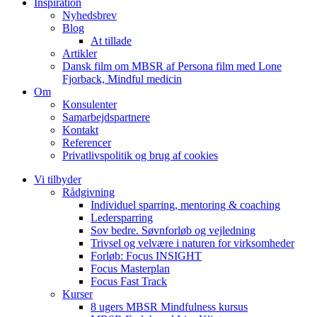
Inspiration
Nyhedsbrev
Blog
At tillade
Artikler
Dansk film om MBSR af Persona film med Lone
Fjorback, Mindful medicin
Om
Konsulenter
Samarbejdspartnere
Kontakt
Referencer
Privatlivspolitik og brug af cookies
Vi tilbyder
Rådgivning
Individuel sparring, mentoring & coaching
Ledersparring
Sov bedre. Søvnforløb og vejledning
Trivsel og velvære i naturen for virksomheder
Forløb: Focus INSIGHT
Focus Masterplan
Focus Fast Track
Kurser
8 ugers MBSR Mindfulness kursus