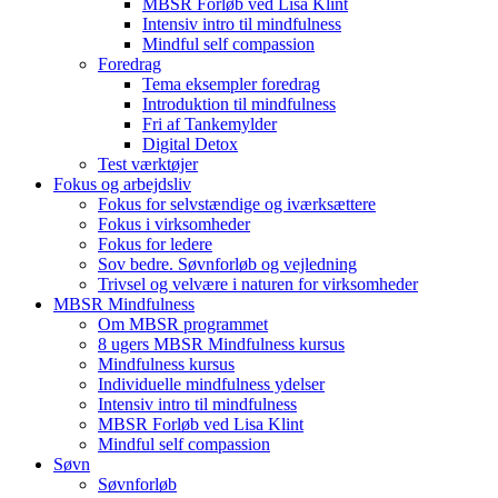
MBSR Forløb ved Lisa Klint
Intensiv intro til mindfulness
Mindful self compassion
Foredrag
Tema eksempler foredrag
Introduktion til mindfulness
Fri af Tankemylder
Digital Detox
Test værktøjer
Fokus og arbejdsliv
Fokus for selvstændige og iværksættere
Fokus i virksomheder
Fokus for ledere
Sov bedre. Søvnforløb og vejledning
Trivsel og velvære i naturen for virksomheder
MBSR Mindfulness
Om MBSR programmet
8 ugers MBSR Mindfulness kursus
Mindfulness kursus
Individuelle mindfulness ydelser
Intensiv intro til mindfulness
MBSR Forløb ved Lisa Klint
Mindful self compassion
Søvn
Søvnforløb