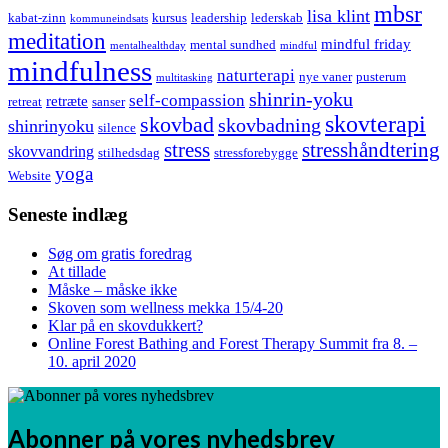
mbsr
lisa klint
kabat-zinn
kursus
leadership
lederskab
kommuneindsats
meditation
mindful friday
mental sundhed
mentalhealthday
mindful
mindfulness
naturterapi
nye vaner
pusterum
multitasking
shinrin-yoku
self-compassion
retræte
retreat
sanser
skovterapi
skovbad
skovbadning
shinrinyoku
silence
stress
stresshåndtering
skovvandring
stilhedsdag
stressforebygge
yoga
Website
Seneste indlæg
Søg om gratis foredrag
At tillade
Måske – måske ikke
Skoven som wellness mekka 15/4-20
Klar på en skovdukkert?
Online Forest Bathing and Forest Therapy Summit fra 8. –
10. april 2020
Abonner på vores nyhedsbrev