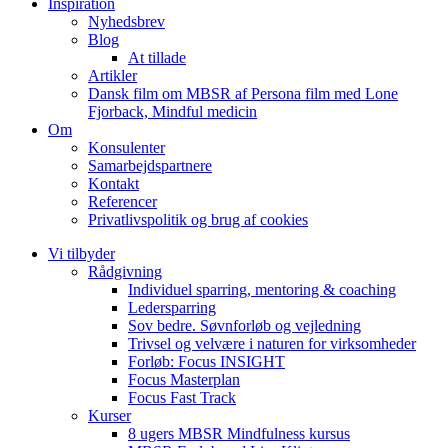
Inspiration
Nyhedsbrev
Blog
At tillade
Artikler
Dansk film om MBSR af Persona film med Lone
Fjorback, Mindful medicin
Om
Konsulenter
Samarbejdspartnere
Kontakt
Referencer
Privatlivspolitik og brug af cookies
Vi tilbyder
Rådgivning
Individuel sparring, mentoring & coaching
Ledersparring
Sov bedre. Søvnforløb og vejledning
Trivsel og velvære i naturen for virksomheder
Forløb: Focus INSIGHT
Focus Masterplan
Focus Fast Track
Kurser
8 ugers MBSR Mindfulness kursus