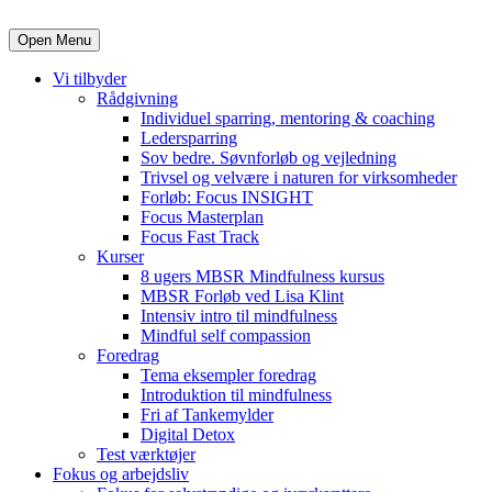
Open Menu
Vi tilbyder
Rådgivning
Individuel sparring, mentoring & coaching
Ledersparring
Sov bedre. Søvnforløb og vejledning
Trivsel og velvære i naturen for virksomheder
Forløb: Focus INSIGHT
Focus Masterplan
Focus Fast Track
Kurser
8 ugers MBSR Mindfulness kursus
MBSR Forløb ved Lisa Klint
Intensiv intro til mindfulness
Mindful self compassion
Foredrag
Tema eksempler foredrag
Introduktion til mindfulness
Fri af Tankemylder
Digital Detox
Test værktøjer
Fokus og arbejdsliv