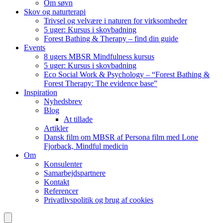
Om søvn
Skov og naturterapi
Trivsel og velvære i naturen for virksomheder
5 uger: Kursus i skovbadning
Forest Bathing & Therapy – find din guide
Events
8 ugers MBSR Mindfulness kursus
5 uger: Kursus i skovbadning
Eco Social Work & Psychology – “Forest Bathing &
Forest Therapy: The evidence base”
Inspiration
Nyhedsbrev
Blog
At tillade
Artikler
Dansk film om MBSR af Persona film med Lone
Fjorback, Mindful medicin
Om
Konsulenter
Samarbejdspartnere
Kontakt
Referencer
Privatlivspolitik og brug af cookies