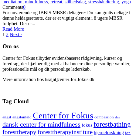
meditation
,
mindfulness
,
retreat
,
stilhedsdag
,
stresshåndtering
,
yoga
Comments
0
For nuværende og IBBIS MBSR deltagere: Du kan gratis deltage i
denne heldagsretræte, der er et vigtigt element i 8 ugers MBSR
forløbet. Der er...
Read More
1
2
Next ›
Om os
Center for Fokus tilbyder evidensbaseret rådgivning, kurser og
foredrag, der hjælper dig med at balancere dine personlige værdier,
professionelle mål og dit personlige lederskab.
Mere information hos lisa[at]center-for-fokus.dk
Tag Cloud
Center for Fokus
angst
angstanfald
compassion
dan
forestbathing
dansk center for mindfulness
fokus
foresttherapy
foresttherapyinstitute
hjerneforskning
jon