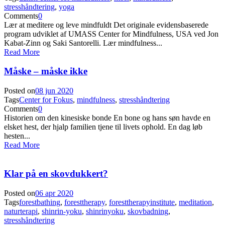
stresshåndtering
,
yoga
Comments
0
Lær at meditere og leve mindfuldt Det originale evidensbaserede
program udviklet af UMASS Center for Mindfulness, USA ved Jon
Kabat-Zinn og Saki Santorelli. Lær mindfulness...
Read More
Måske – måske ikke
Posted on
08 jun 2020
Tags
Center for Fokus
,
mindfulness
,
stresshåndtering
Comments
0
Historien om den kinesiske bonde En bone og hans søn havde en
elsket hest, der hjalp familien tjene til livets ophold. En dag løb
hesten...
Read More
Klar på en skovdukkert?
Posted on
06 apr 2020
Tags
forestbathing
,
foresttherapy
,
foresttherapyinstitute
,
meditation
,
naturterapi
,
shinrin-yoku
,
shinrinyoku
,
skovbadning
,
stresshåndtering