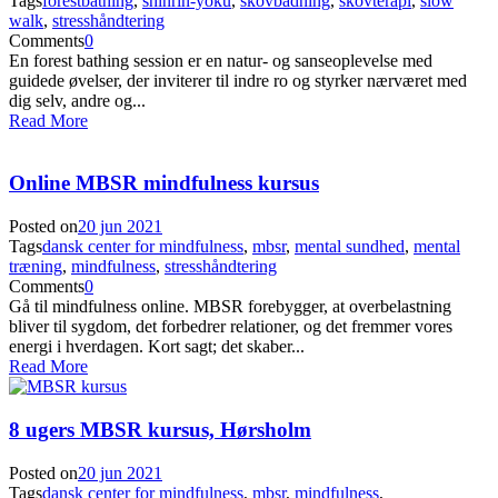
Tags
forestbathing
,
shinrin-yoku
,
skovbadning
,
skovterapi
,
slow
walk
,
stresshåndtering
Comments
0
En forest bathing session er en natur- og sanseoplevelse med
guidede øvelser, der inviterer til indre ro og styrker nærværet med
dig selv, andre og...
Read More
Online MBSR mindfulness kursus
Posted on
20 jun 2021
Tags
dansk center for mindfulness
,
mbsr
,
mental sundhed
,
mental
træning
,
mindfulness
,
stresshåndtering
Comments
0
Gå til mindfulness online. MBSR forebygger, at overbelastning
bliver til sygdom, det forbedrer relationer, og det fremmer vores
energi i hverdagen. Kort sagt; det skaber...
Read More
8 ugers MBSR kursus, Hørsholm
Posted on
20 jun 2021
Tags
dansk center for mindfulness
,
mbsr
,
mindfulness
,