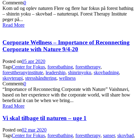
Comments
0
Kom ud og oplev naturen Flere og flere har fokus på forest bathing
– shinrin yoku – skovbad – naturterapi. Forest Therapy Institute
peger på...
Read More
Corporate Wellness – Importance of Reconnecting
Corporate with Nature 9/4-20
Posted on
05 apr 2020
Tags
Center for Fokus
,
forestbathing
,
foresttherapy
,
foresttherapyinstitute
,
leadership
,
shinrinyoku
,
skovbadning
,
skovterapi
,
stresshåndtering
,
wellness
Comments
0
“Importance of Reconnecting Corporate with Nature” Vaishnavi,
based on her experience with the corporate world, will share how
beneficial it can be when we bring...
Read More
Vi skal tilbage til naturen – uge 1
Posted on
02 mar 2020
Tags
Center for Fokus
,
forestbathing
,
foresttherapy
,
sanser
,
skovbad
,