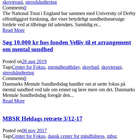
skovterapi
,
stresshåndtering
Comments
0
The National Trust i England har sammen med University of Derby
offentliggjort forskning, der viser betydeligt sundhedsmæssige
fordele ved at tilbringe tid udendørs. Samtidig er...
Read More
Søg 10.000 kr hos fonden Velliv til et arrangement
om mental sundhed
Posted on
26 aug 2019
Tags
Center for Fokus
,
mentalhealthday
,
skovbad
,
skovterapi
,
stresshåndtering
Comments
0
Danmarks Mentale Sundhedsdag handler om at sætte fokus på
mental sundhed ved tale om emnet og lære mere om det. Danmarks
Mentale Sundhedsdag foregår den...
Read More
MBSR Heldags retræte 3/12-17
Posted on
06 nov 2017
Tags
Center for Fokus
,
dansk center for mindfulness
,
mbsr
,