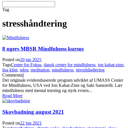
Tag
stresshåndtering
8 ugers MBSR Mindfulness kursus
Posted on
20 jan 2025
Tags
Center for Fokus
,
dansk center for mindfulness
,
jon kabat-zinn
,
lisa klint
,
mbsr
,
meditation
,
mindfulness
,
stresshåndtering
Comments
0
Det originale evidensbaserede program udviklet af UMASS Center
for Mindfulness, USA ved Jon Kabat-Zinn og Saki Santorelli. Lær
mindfulness med mental træning og styrk evnen...
Read More
Skovbadning august 2021
Posted on
22 jun 2021