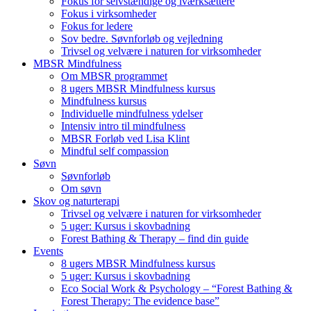
Fokus for selvstændige og iværksættere
Fokus i virksomheder
Fokus for ledere
Sov bedre. Søvnforløb og vejledning
Trivsel og velvære i naturen for virksomheder
MBSR Mindfulness
Om MBSR programmet
8 ugers MBSR Mindfulness kursus
Mindfulness kursus
Individuelle mindfulness ydelser
Intensiv intro til mindfulness
MBSR Forløb ved Lisa Klint
Mindful self compassion
Søvn
Søvnforløb
Om søvn
Skov og naturterapi
Trivsel og velvære i naturen for virksomheder
5 uger: Kursus i skovbadning
Forest Bathing & Therapy – find din guide
Events
8 ugers MBSR Mindfulness kursus
5 uger: Kursus i skovbadning
Eco Social Work & Psychology – “Forest Bathing &
Forest Therapy: The evidence base”