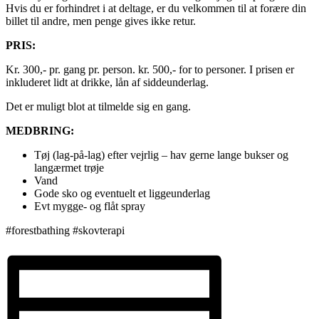
Hvis du er forhindret i at deltage, er du velkommen til at forære din
billet til andre, men penge gives ikke retur.
PRIS:
Kr. 300,- pr. gang pr. person. kr. 500,- for to personer. I prisen er
inkluderet lidt at drikke, lån af siddeunderlag.
Det er muligt blot at tilmelde sig en gang.
MEDBRING:
Tøj (lag-på-lag) efter vejrlig – hav gerne lange bukser og
langærmet trøje
Vand
Gode sko og eventuelt et liggeunderlag
Evt mygge- og flåt spray
#forestbathing #skovterapi