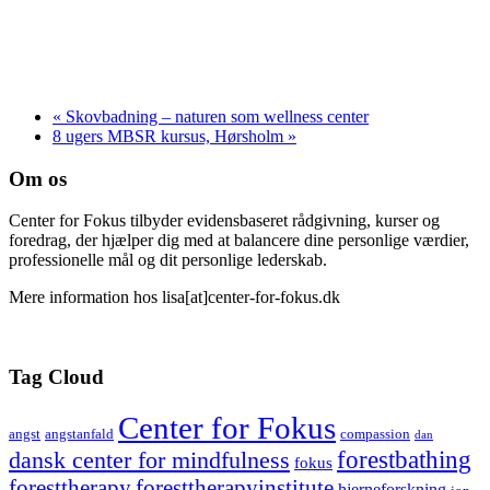
«
Skovbadning – naturen som wellness center
8 ugers MBSR kursus, Hørsholm
»
Om os
Center for Fokus tilbyder evidensbaseret rådgivning, kurser og
foredrag, der hjælper dig med at balancere dine personlige værdier,
professionelle mål og dit personlige lederskab.
Mere information hos lisa[at]center-for-fokus.dk
Tag Cloud
Center for Fokus
angst
angstanfald
compassion
dan
forestbathing
dansk center for mindfulness
fokus
foresttherapy
foresttherapyinstitute
hjerneforskning