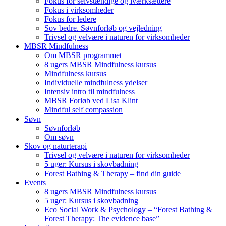
Fokus for selvstændige og iværksættere
Fokus i virksomheder
Fokus for ledere
Sov bedre. Søvnforløb og vejledning
Trivsel og velvære i naturen for virksomheder
MBSR Mindfulness
Om MBSR programmet
8 ugers MBSR Mindfulness kursus
Mindfulness kursus
Individuelle mindfulness ydelser
Intensiv intro til mindfulness
MBSR Forløb ved Lisa Klint
Mindful self compassion
Søvn
Søvnforløb
Om søvn
Skov og naturterapi
Trivsel og velvære i naturen for virksomheder
5 uger: Kursus i skovbadning
Forest Bathing & Therapy – find din guide
Events
8 ugers MBSR Mindfulness kursus
5 uger: Kursus i skovbadning
Eco Social Work & Psychology – “Forest Bathing &
Forest Therapy: The evidence base”