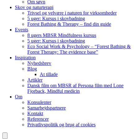
Om søvn
Skov og naturterapi
Trivsel og velvære i naturen for virksomheder
5 uger: Kursus i skovbadning
Forest Bathing & Therapy – find din guide
Events
8 ugers MBSR Mindfulness kursus
5 uger: Kursus i skovbadning
Eco Social Work & Psychology – “Forest Bathing &
Forest Therapy: The evidence base”
Inspiration
Nyhedsbrev
Blog
At tillade
Artikler
Dansk film om MBSR af Persona film med Lone
Fjorback, Mindful medicin
Om
Konsulenter
Samarbejdspartnere
Kontakt
Referencer
Privatlivspolitik og brug af cookies