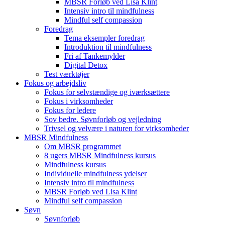
MBSR Forløb ved Lisa Klint
Intensiv intro til mindfulness
Mindful self compassion
Foredrag
Tema eksempler foredrag
Introduktion til mindfulness
Fri af Tankemylder
Digital Detox
Test værktøjer
Fokus og arbejdsliv
Fokus for selvstændige og iværksættere
Fokus i virksomheder
Fokus for ledere
Sov bedre. Søvnforløb og vejledning
Trivsel og velvære i naturen for virksomheder
MBSR Mindfulness
Om MBSR programmet
8 ugers MBSR Mindfulness kursus
Mindfulness kursus
Individuelle mindfulness ydelser
Intensiv intro til mindfulness
MBSR Forløb ved Lisa Klint
Mindful self compassion
Søvn
Søvnforløb