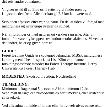
dig selv, andre og naturen.
Vi giver os tid til at finde os til rette, og vi finder roen og
langsomheden frem. Alle, der kan gå 2-3 km kan være med.
Sessionen afpasses efter vejr og natur. En del af tiden vil foregå med
mindfulness og naturterapi øvelser og stilhed.
Når vi forbinder os med naturen og vækker sanserne, øger vi
immunforsvaret og kroppens restitutionsmodus aktiveres. Vi ved, at
det lindrer, heler og giver indre ro.
GUIDE:
Forest Bathing Guide & skovterapi behandler, MBSR mindfulness
lærer og mental health specialist Lisa Klint er uddannet i
forskningsbaserede metoder fra Forest Therapy Institute, Derby
Universitet og Forest Therapy Hub.
MØDESTED:
Skodsborg Station, Nordsjælland
TILMELDING:
Minimum deltagerantal 5 personer. Alder minimum 12 år.
Send mail til lisa@center-for-fokus.dk for tilmelding eller udstedelse
af gavekort.
Ved aflysning i tilfælde af torden eller farligt vejr gives penge retur.