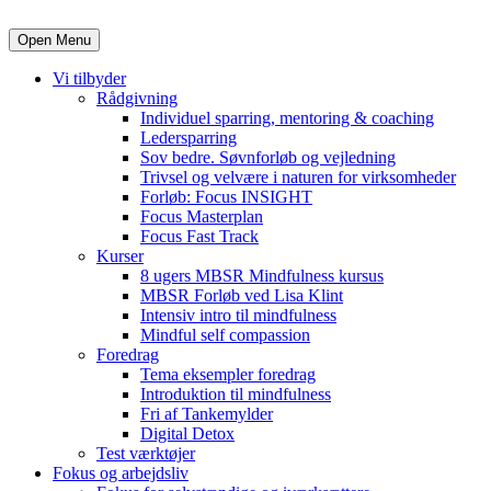
Open Menu
Vi tilbyder
Rådgivning
Individuel sparring, mentoring & coaching
Ledersparring
Sov bedre. Søvnforløb og vejledning
Trivsel og velvære i naturen for virksomheder
Forløb: Focus INSIGHT
Focus Masterplan
Focus Fast Track
Kurser
8 ugers MBSR Mindfulness kursus
MBSR Forløb ved Lisa Klint
Intensiv intro til mindfulness
Mindful self compassion
Foredrag
Tema eksempler foredrag
Introduktion til mindfulness
Fri af Tankemylder
Digital Detox
Test værktøjer
Fokus og arbejdsliv