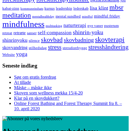
jon
mbsr
lisa klint
kabat-zinn
kursus
leadership
lederskab
kommuneindsats
meditation
mindful friday
mental sundhed
mentalhealthday
mindful
mindfulness
naturterapi
nye vaner
pusterum
multitasking
shinrin-yoku
self-compassion
retræte
retreat
sanser
skovterapi
skovbad
skovbadning
shinrinyoku
silence
stress
stresshåndtering
skovvandring
stilhedsdag
stressforebygge
yoga
Website
Seneste indlæg
Søg om gratis foredrag
At tillade
Måske – måske ikke
Skoven som wellness mekka 15/4-20
Klar på en skovdukkert?
Online Forest Bathing and Forest Therapy Summit fra 8. –
10. april 2020