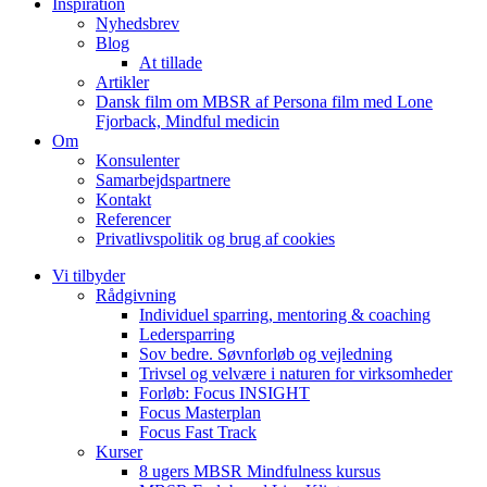
Inspiration
Nyhedsbrev
Blog
At tillade
Artikler
Dansk film om MBSR af Persona film med Lone
Fjorback, Mindful medicin
Om
Konsulenter
Samarbejdspartnere
Kontakt
Referencer
Privatlivspolitik og brug af cookies
Vi tilbyder
Rådgivning
Individuel sparring, mentoring & coaching
Ledersparring
Sov bedre. Søvnforløb og vejledning
Trivsel og velvære i naturen for virksomheder
Forløb: Focus INSIGHT
Focus Masterplan
Focus Fast Track
Kurser
8 ugers MBSR Mindfulness kursus