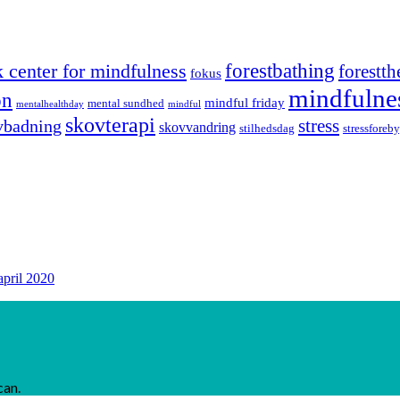
forestbathing
 center for mindfulness
forestth
fokus
mindfulne
on
mindful friday
mental sundhed
mentalhealthday
mindful
skovterapi
stress
vbadning
skovvandring
stilhedsdag
stressforeb
april 2020
can.