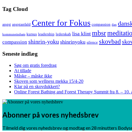
Tag Cloud
Center for Fokus
dansk
angst
angstanfald
compassion
dan
mbsr
meditati
lisa klint
kursus
leadership
lederskab
kommuneindsats
skovbad
shinrin-yoku
sko
shinrinyoku
compassion
silence
Seneste indlæg
Søg om gratis foredrag
At tillade
Måske – måske ikke
Skoven som wellness mekka 15/4-20
Klar på en skovdukkert?
Online Forest Bathing and Forest Therapy Summit fra 8. – 10. 
Abonner på vores nyhedsbrev
Tilmeld dig vores nyhedsbrev og modtag en 28 minutters Bodys