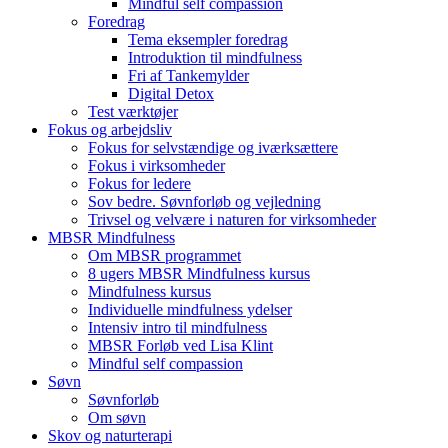
Mindful self compassion
Foredrag
Tema eksempler foredrag
Introduktion til mindfulness
Fri af Tankemylder
Digital Detox
Test værktøjer
Fokus og arbejdsliv
Fokus for selvstændige og iværksættere
Fokus i virksomheder
Fokus for ledere
Sov bedre. Søvnforløb og vejledning
Trivsel og velvære i naturen for virksomheder
MBSR Mindfulness
Om MBSR programmet
8 ugers MBSR Mindfulness kursus
Mindfulness kursus
Individuelle mindfulness ydelser
Intensiv intro til mindfulness
MBSR Forløb ved Lisa Klint
Mindful self compassion
Søvn
Søvnforløb
Om søvn
Skov og naturterapi