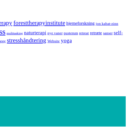
erapy
foresttherapyinstitute
hjerneforskning
jon kabat-zinn
ss
naturterapi
self-
retræte
nye vaner
pusterum
retreat
sanser
multitasking
stresshåndtering
yoga
ygge
Website