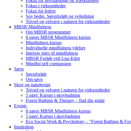
Fokus for selvstændige og iværksættere
Fokus i virksomheder
Fokus for ledere
Sov bedre. Søvnforløb og vejledning
Trivsel og velvære i naturen for virksomheder
MBSR Mindfulness
Om MBSR programmet
8 ugers MBSR Mindfulness kursus
Mindfulness kursus
Individuelle mindfulness ydelser
Intensiv intro til mindfulness
MBSR Forløb ved Lisa Klint
Mindful self compassion
Søvn
Søvnforløb
Om søvn
Skov og naturterapi
Trivsel og velvære i naturen for virksomheder
5 uger: Kursus i skovbadning
Forest Bathing & Therapy – find din guide
Events
8 ugers MBSR Mindfulness kursus
5 uger: Kursus i skovbadning
Eco Social Work & Psychology – “Forest Bathing & For
Inspiration