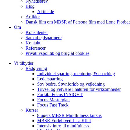
Nyhedsbrev
Blog
At tillade
Artikler
Dansk film om MBSR af Persona film med Lone Fjorbac
Om
Konsulenter
Samarbejdspartnere
Kontakt
Referencer
Privatlivspolitik og brug af cookies
Vi tilbyder
Rådgivning
Individuel sparring, mentoring & coaching
Ledersparring
Sov bedre. Søvnforløb og vejledning
Trivsel og velvære i naturen for virksomheder
Forløb: Focus INSIGHT
Focus Masterplan
Focus Fast Track
Kurser
8 ugers MBSR Mindfulness kursus
MBSR Forløb ved Lisa Klint
Intensiv intro til mindfulness