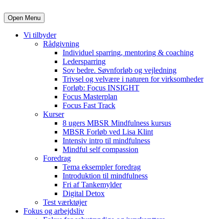
Open Menu
Vi tilbyder
Rådgivning
Individuel sparring, mentoring & coaching
Ledersparring
Sov bedre. Søvnforløb og vejledning
Trivsel og velvære i naturen for virksomheder
Forløb: Focus INSIGHT
Focus Masterplan
Focus Fast Track
Kurser
8 ugers MBSR Mindfulness kursus
MBSR Forløb ved Lisa Klint
Intensiv intro til mindfulness
Mindful self compassion
Foredrag
Tema eksempler foredrag
Introduktion til mindfulness
Fri af Tankemylder
Digital Detox
Test værktøjer
Fokus og arbejdsliv