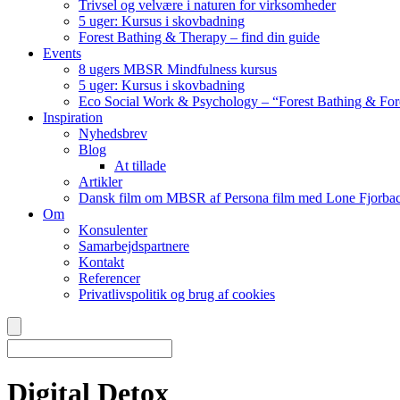
Trivsel og velvære i naturen for virksomheder
5 uger: Kursus i skovbadning
Forest Bathing & Therapy – find din guide
Events
8 ugers MBSR Mindfulness kursus
5 uger: Kursus i skovbadning
Eco Social Work & Psychology – “Forest Bathing & For
Inspiration
Nyhedsbrev
Blog
At tillade
Artikler
Dansk film om MBSR af Persona film med Lone Fjorbac
Om
Konsulenter
Samarbejdspartnere
Kontakt
Referencer
Privatlivspolitik og brug af cookies
Digital Detox