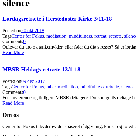
silence
Lørdagsretræte i Herstedøster Kirke 3/11-18
Posted on
20 okt 2018
Tags
Center for Fokus
,
meditation
,
mindfulness
,
retreat
,
retræte
,
silenc
Comments
0
Oplever du uro og tankemylder, eller føler du dig stresset? Så er lørda
Read More
MBSR Heldags-retræte 13/1-18
Posted on
09 dec 2017
Tags
Center for Fokus
,
mbsr
,
meditation
,
mindfulness
,
retræte
,
silence
,
Comments
0
For nuværende og tidligere MBSR deltagere: Du kan gratis deltage i de
Read More
Om os
Center for Fokus tilbyder evidensbaseret rådgivning, kurser og foredra