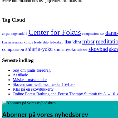
Mere information hos lisa[at]center-for-fokus.dk
Tag Cloud
Center for Fokus
dansk
angst
angstanfald
compassion
dan
mbsr
meditati
lisa klint
kursus
leadership
lederskab
kommuneindsats
skovbad
shinrin-yoku
sko
shinrinyoku
compassion
silence
Seneste indlæg
Søg om gratis foredrag
At tillade
Måske – måske ikke
Skoven som wellness mekka 15/4-20
Klar på en skovdukkert?
Online Forest Bathing and Forest Therapy Summit fra 8. – 10. 
Abonner på vores nyhedsbrev