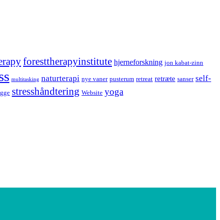
erapy
foresttherapyinstitute
hjerneforskning
jon kabat-zinn
ss
naturterapi
self-
retræte
nye vaner
pusterum
retreat
sanser
multitasking
stresshåndtering
yoga
ygge
Website