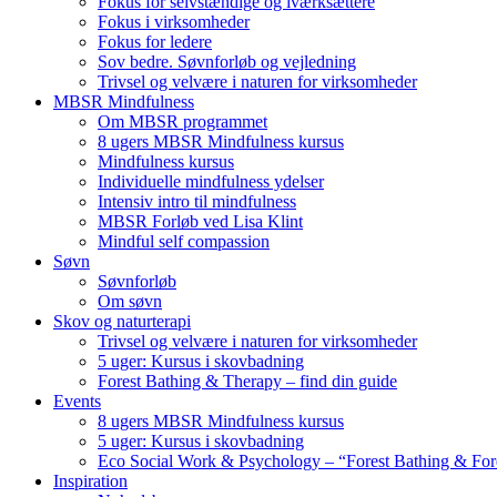
Fokus for selvstændige og iværksættere
Fokus i virksomheder
Fokus for ledere
Sov bedre. Søvnforløb og vejledning
Trivsel og velvære i naturen for virksomheder
MBSR Mindfulness
Om MBSR programmet
8 ugers MBSR Mindfulness kursus
Mindfulness kursus
Individuelle mindfulness ydelser
Intensiv intro til mindfulness
MBSR Forløb ved Lisa Klint
Mindful self compassion
Søvn
Søvnforløb
Om søvn
Skov og naturterapi
Trivsel og velvære i naturen for virksomheder
5 uger: Kursus i skovbadning
Forest Bathing & Therapy – find din guide
Events
8 ugers MBSR Mindfulness kursus
5 uger: Kursus i skovbadning
Eco Social Work & Psychology – “Forest Bathing & For
Inspiration