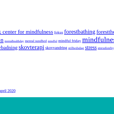
forestbathing
 center for mindfulness
forestth
fokus
mindfulne
on
mindful friday
mental sundhed
mentalhealthday
mindful
skovterapi
stress
vbadning
skovvandring
stilhedsdag
stressforeb
april 2020