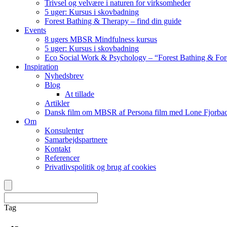
Trivsel og velvære i naturen for virksomheder
5 uger: Kursus i skovbadning
Forest Bathing & Therapy – find din guide
Events
8 ugers MBSR Mindfulness kursus
5 uger: Kursus i skovbadning
Eco Social Work & Psychology – “Forest Bathing & For
Inspiration
Nyhedsbrev
Blog
At tillade
Artikler
Dansk film om MBSR af Persona film med Lone Fjorbac
Om
Konsulenter
Samarbejdspartnere
Kontakt
Referencer
Privatlivspolitik og brug af cookies
Tag