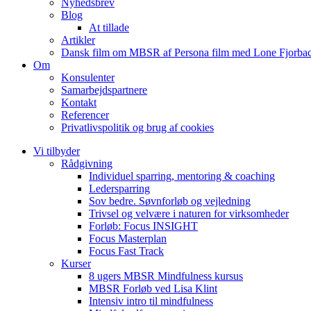
Nyhedsbrev
Blog
At tillade
Artikler
Dansk film om MBSR af Persona film med Lone Fjorbac
Om
Konsulenter
Samarbejdspartnere
Kontakt
Referencer
Privatlivspolitik og brug af cookies
Vi tilbyder
Rådgivning
Individuel sparring, mentoring & coaching
Ledersparring
Sov bedre. Søvnforløb og vejledning
Trivsel og velvære i naturen for virksomheder
Forløb: Focus INSIGHT
Focus Masterplan
Focus Fast Track
Kurser
8 ugers MBSR Mindfulness kursus
MBSR Forløb ved Lisa Klint
Intensiv intro til mindfulness