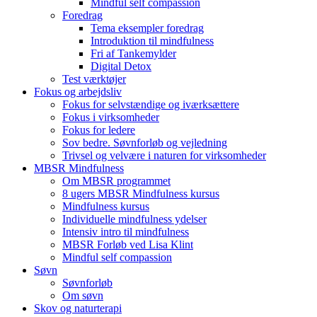
Mindful self compassion
Foredrag
Tema eksempler foredrag
Introduktion til mindfulness
Fri af Tankemylder
Digital Detox
Test værktøjer
Fokus og arbejdsliv
Fokus for selvstændige og iværksættere
Fokus i virksomheder
Fokus for ledere
Sov bedre. Søvnforløb og vejledning
Trivsel og velvære i naturen for virksomheder
MBSR Mindfulness
Om MBSR programmet
8 ugers MBSR Mindfulness kursus
Mindfulness kursus
Individuelle mindfulness ydelser
Intensiv intro til mindfulness
MBSR Forløb ved Lisa Klint
Mindful self compassion
Søvn
Søvnforløb
Om søvn
Skov og naturterapi