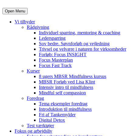
Open Menu
Vi tilbyder
Rådgivning
Individuel sparring, mentoring & coaching
Ledersparring
Sov bedre. Søvnforløb og vejledning
Trivsel og velvære i naturen for virksomheder
Forløb: Focus INSIGHT
Focus Masterplan
Focus Fast Track
Kurser
8 ugers MBSR Mindfulness kursus
MBSR Forløb ved Lisa Klint
Intensiv intro til mindfulness
Mindful self compassion
Foredrag
Tema eksempler foredrag
Introduktion til mindfulness
Fri af Tankemylder
Digital Detox
Test værktøjer
Fokus og arbejdsliv