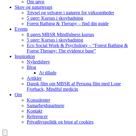
Om søvn
Skov og naturterapi
Trivsel og velvære i naturen for virksomheder
5 uger: Kursus i skovbadning
Forest Bathing & Therapy – find din guide
Events
8 ugers MBSR Mindfulness kursus
5 uger: Kursus i skovbadning
Eco Social Work & Psychology – “Forest Bathing &
Forest Therapy: The evidence base”
Inspiration
Nyhedsbrev
Blog
At tillade
Artikler
Dansk film om MBSR af Persona film med Lone
Fjorback, Mindful medicin
Om
Konsulenter
Samarbejdspartnere
Kontakt
Referencer
Privatlivspolitik og brug af cookies