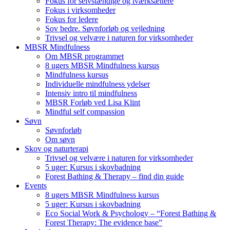
Fokus for selvstændige og iværksættere
Fokus i virksomheder
Fokus for ledere
Sov bedre. Søvnforløb og vejledning
Trivsel og velvære i naturen for virksomheder
MBSR Mindfulness
Om MBSR programmet
8 ugers MBSR Mindfulness kursus
Mindfulness kursus
Individuelle mindfulness ydelser
Intensiv intro til mindfulness
MBSR Forløb ved Lisa Klint
Mindful self compassion
Søvn
Søvnforløb
Om søvn
Skov og naturterapi
Trivsel og velvære i naturen for virksomheder
5 uger: Kursus i skovbadning
Forest Bathing & Therapy – find din guide
Events
8 ugers MBSR Mindfulness kursus
5 uger: Kursus i skovbadning
Eco Social Work & Psychology – “Forest Bathing &
Forest Therapy: The evidence base”