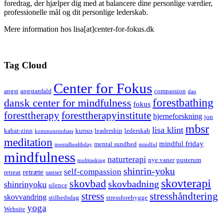
foredrag, der hjælper dig med at balancere dine personlige værdier,
professionelle mål og dit personlige lederskab.
Mere information hos lisa[at]center-for-fokus.dk
Tag Cloud
Center for Fokus
angst
angstanfald
compassion
dan
forestbathing
dansk center for mindfulness
fokus
foresttherapy
foresttherapyinstitute
hjerneforskning
jon
mbsr
lisa klint
kabat-zinn
kursus
leadership
lederskab
kommuneindsats
meditation
mindful friday
mental sundhed
mentalhealthday
mindful
mindfulness
naturterapi
nye vaner
pusterum
multitasking
shinrin-yoku
self-compassion
retræte
retreat
sanser
skovterapi
skovbad
skovbadning
shinrinyoku
silence
stress
stresshåndtering
skovvandring
stilhedsdag
stressforebygge
yoga
Website