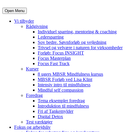
Open Menu
Vi tilbyder
Rådgivning
Individuel sparring, mentoring & coaching
Ledersparring
Sov bedre. Søvnforløb og vejledning
Trivsel og velvære i naturen for virksomheder
Forløb: Focus INSIGHT
Focus Masterplan
Focus Fast Track
Kurser
8 ugers MBSR Mindfulness kursus
MBSR Forløb ved Lisa Klint
Intensiv intro til mindfulness
Mindful self compassion
Foredrag
Tema eksempler foredrag
Introduktion til mindfulness
Fri af Tankemylder
Digital Detox
Test værktøjer
Fokus og arbejdsliv