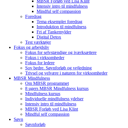
MBSR Forløb ved Lisa Klint
Intensiv intro til mindfulness
Mindful self compassion
Foredrag
Tema eksempler foredrag
Introduktion til mindfulness
Fri af Tankemylder
Digital Detox
Test værktøjer
Fokus og arbejdsliv
Fokus for selvstændige og iværksættere
Fokus i virksomheder
Fokus for ledere
Sov bedre. Søvnforløb og vejledning
Trivsel og velvære i naturen for virksomheder
MBSR Mindfulness
Om MBSR programmet
8 ugers MBSR Mindfulness kursus
Mindfulness kursus
Individuelle mindfulness ydelser
Intensiv intro til mindfulness
MBSR Forløb ved Lisa Klint
Mindful self compassion
Søvn
Søvnforløb