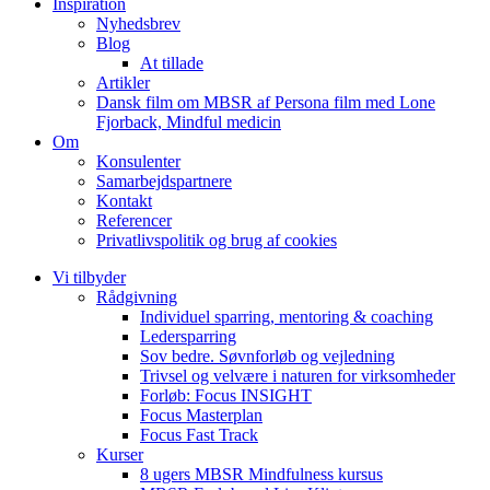
Inspiration
Nyhedsbrev
Blog
At tillade
Artikler
Dansk film om MBSR af Persona film med Lone
Fjorback, Mindful medicin
Om
Konsulenter
Samarbejdspartnere
Kontakt
Referencer
Privatlivspolitik og brug af cookies
Vi tilbyder
Rådgivning
Individuel sparring, mentoring & coaching
Ledersparring
Sov bedre. Søvnforløb og vejledning
Trivsel og velvære i naturen for virksomheder
Forløb: Focus INSIGHT
Focus Masterplan
Focus Fast Track
Kurser
8 ugers MBSR Mindfulness kursus