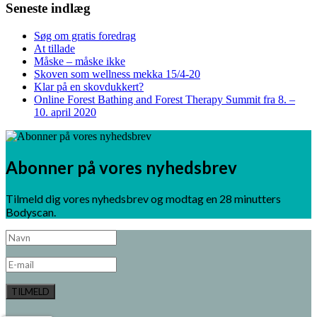
Seneste indlæg
Søg om gratis foredrag
At tillade
Måske – måske ikke
Skoven som wellness mekka 15/4-20
Klar på en skovdukkert?
Online Forest Bathing and Forest Therapy Summit fra 8. –
10. april 2020
Abonner på vores nyhedsbrev
Tilmeld dig vores nyhedsbrev og modtag en 28 minutters
Bodyscan.
TILMELD