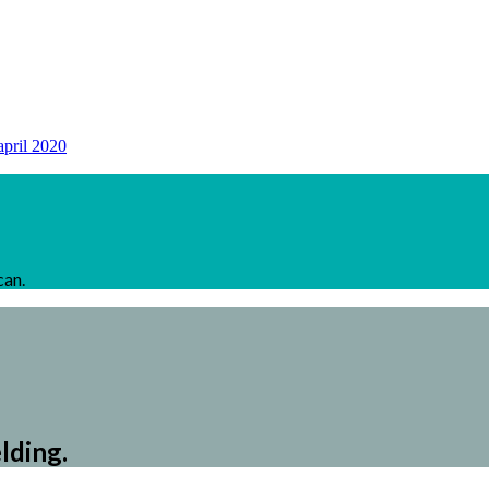
april 2020
can.
lding.