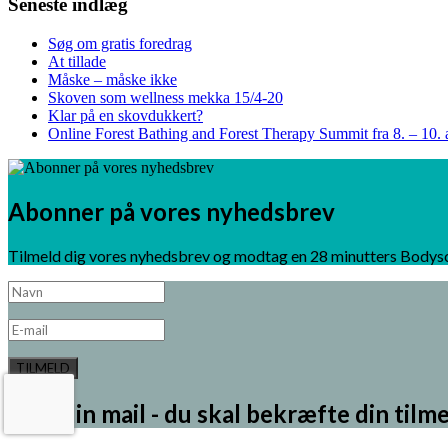
Seneste indlæg
Søg om gratis foredrag
At tillade
Måske – måske ikke
Skoven som wellness mekka 15/4-20
Klar på en skovdukkert?
Online Forest Bathing and Forest Therapy Summit fra 8. – 10. 
Abonner på vores nyhedsbrev
Tilmeld dig vores nyhedsbrev og modtag en 28 minutters Bodys
TILMELD
Tjek din mail - du skal bekræfte din tilme