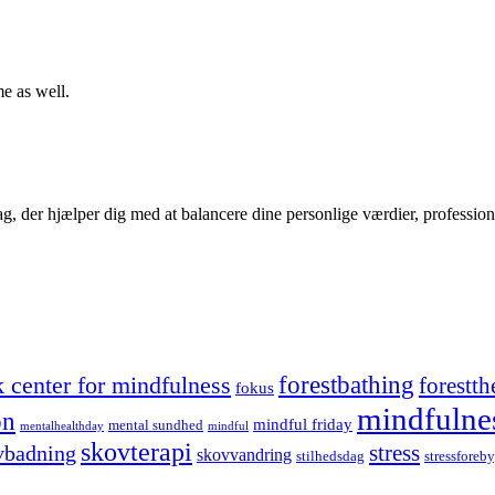
me as well.
g, der hjælper dig med at balancere dine personlige værdier, profession
forestbathing
 center for mindfulness
forestth
fokus
mindfulne
on
mindful friday
mental sundhed
mentalhealthday
mindful
skovterapi
stress
vbadning
skovvandring
stilhedsdag
stressforeb