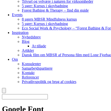
Trivsel og velvære i naturen for virksomheder
5 uger: Kursus i skovbadning
Forest Bathing & Therapy – find din guide
Events
8 ugers MBSR Mindfulness kursus
5 uger: Kursus i skovbadning
Eco Social Work & Psychology – “Forest Bathing & For
Inspiration
Nyhedsbrev
Blog
At tillade
Artikler
Dansk film om MBSR af Persona film med Lone Fjorbac
Om
Konsulenter
Samarbejdspartnere
Kontakt
Referencer
Privatlivspolitik og brug af cookies
Google Font