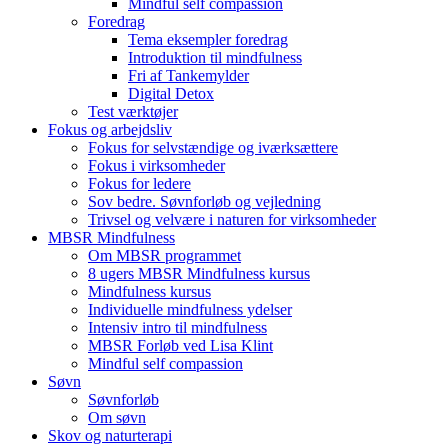
Mindful self compassion
Foredrag
Tema eksempler foredrag
Introduktion til mindfulness
Fri af Tankemylder
Digital Detox
Test værktøjer
Fokus og arbejdsliv
Fokus for selvstændige og iværksættere
Fokus i virksomheder
Fokus for ledere
Sov bedre. Søvnforløb og vejledning
Trivsel og velvære i naturen for virksomheder
MBSR Mindfulness
Om MBSR programmet
8 ugers MBSR Mindfulness kursus
Mindfulness kursus
Individuelle mindfulness ydelser
Intensiv intro til mindfulness
MBSR Forløb ved Lisa Klint
Mindful self compassion
Søvn
Søvnforløb
Om søvn
Skov og naturterapi