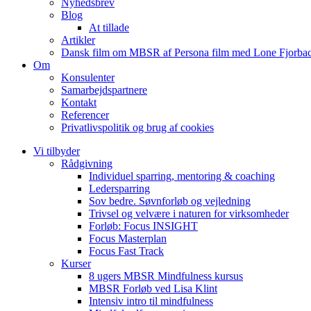
Nyhedsbrev
Blog
At tillade
Artikler
Dansk film om MBSR af Persona film med Lone Fjorbac
Om
Konsulenter
Samarbejdspartnere
Kontakt
Referencer
Privatlivspolitik og brug af cookies
Vi tilbyder
Rådgivning
Individuel sparring, mentoring & coaching
Ledersparring
Sov bedre. Søvnforløb og vejledning
Trivsel og velvære i naturen for virksomheder
Forløb: Focus INSIGHT
Focus Masterplan
Focus Fast Track
Kurser
8 ugers MBSR Mindfulness kursus
MBSR Forløb ved Lisa Klint
Intensiv intro til mindfulness