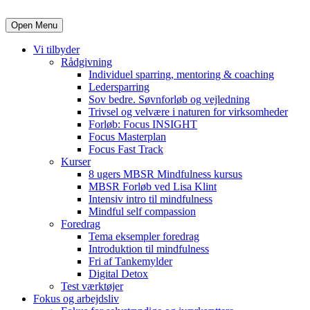
Open Menu
Vi tilbyder
Rådgivning
Individuel sparring, mentoring & coaching
Ledersparring
Sov bedre. Søvnforløb og vejledning
Trivsel og velvære i naturen for virksomheder
Forløb: Focus INSIGHT
Focus Masterplan
Focus Fast Track
Kurser
8 ugers MBSR Mindfulness kursus
MBSR Forløb ved Lisa Klint
Intensiv intro til mindfulness
Mindful self compassion
Foredrag
Tema eksempler foredrag
Introduktion til mindfulness
Fri af Tankemylder
Digital Detox
Test værktøjer
Fokus og arbejdsliv