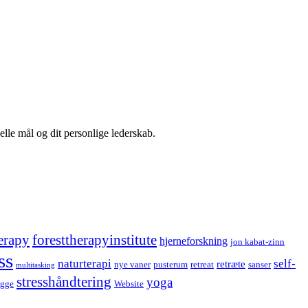
elle mål og dit personlige lederskab.
erapy
foresttherapyinstitute
hjerneforskning
jon kabat-zinn
ss
naturterapi
self-
retræte
nye vaner
pusterum
retreat
sanser
multitasking
stresshåndtering
yoga
ygge
Website