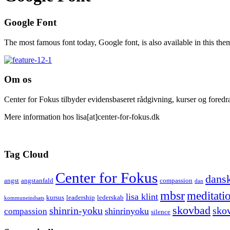
Google Font
The most famous font today, Google font, is also available in this the
Om os
Center for Fokus tilbyder evidensbaseret rådgivning, kurser og foredra
Mere information hos lisa[at]center-for-fokus.dk
Tag Cloud
Center for Fokus
dansk
angst
angstanfald
compassion
dan
mbsr
meditati
lisa klint
kursus
leadership
lederskab
kommuneindsats
skovbad
shinrin-yoku
sko
shinrinyoku
compassion
silence