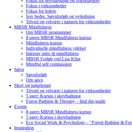
Fokus for selvstændige og iværksættere
Fokus i virksomheder
Fokus for ledere
Sov bedre. Søvnforløb og vejledning
Trivsel og velvære i naturen for virksomheder
MBSR Mindfulness
Om MBSR programmet
8 ugers MBSR Mindfulness kursus
Mindfulness kursus
Individuelle mindfulness ydelser
Intensiv intro til mindfulness
MBSR Forløb ved Lisa Klint
Mindful self compassion
Søvn
Søvnforløb
Om søvn
Skov og naturterapi
Trivsel og velvære i naturen for virksomheder
5 uger: Kursus i skovbadning
Forest Bathing & Therapy – find din guide
Events
8 ugers MBSR Mindfulness kursus
5 uger: Kursus i skovbadning
Eco Social Work & Psychology – “Forest Bathing & For
Inspiration