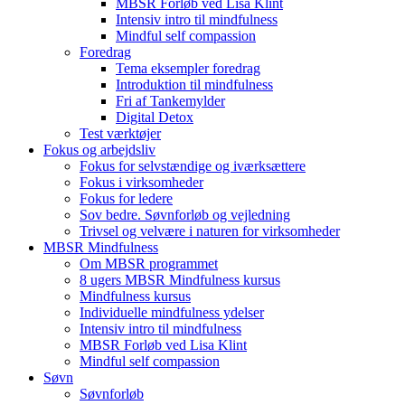
MBSR Forløb ved Lisa Klint
Intensiv intro til mindfulness
Mindful self compassion
Foredrag
Tema eksempler foredrag
Introduktion til mindfulness
Fri af Tankemylder
Digital Detox
Test værktøjer
Fokus og arbejdsliv
Fokus for selvstændige og iværksættere
Fokus i virksomheder
Fokus for ledere
Sov bedre. Søvnforløb og vejledning
Trivsel og velvære i naturen for virksomheder
MBSR Mindfulness
Om MBSR programmet
8 ugers MBSR Mindfulness kursus
Mindfulness kursus
Individuelle mindfulness ydelser
Intensiv intro til mindfulness
MBSR Forløb ved Lisa Klint
Mindful self compassion
Søvn
Søvnforløb