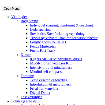
Open Menu
Vi tilbyder
Rådgivning
Individuel sparring, mentoring & coaching
Ledersparring
Sov bedre. Søvnforløb og vejledning
Trivsel og velvære i naturen for virksomheder
Forløb: Focus INSIGHT
Focus Masterplan
Focus Fast Track
Kurser
8 ugers MBSR Mindfulness kursus
MBSR Forløb ved Lisa Klint
Intensiv intro til mindfulness
Mindful self compassion
Foredrag
Tema eksempler foredrag
Introduktion til mindfulness
Fri af Tankemylder
Digital Detox
Test værktøjer
Fokus og arbejdsliv