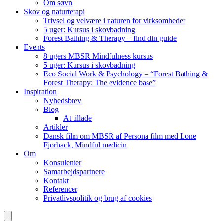
Om søvn
Skov og naturterapi
Trivsel og velvære i naturen for virksomheder
5 uger: Kursus i skovbadning
Forest Bathing & Therapy – find din guide
Events
8 ugers MBSR Mindfulness kursus
5 uger: Kursus i skovbadning
Eco Social Work & Psychology – “Forest Bathing &
Forest Therapy: The evidence base”
Inspiration
Nyhedsbrev
Blog
At tillade
Artikler
Dansk film om MBSR af Persona film med Lone
Fjorback, Mindful medicin
Om
Konsulenter
Samarbejdspartnere
Kontakt
Referencer
Privatlivspolitik og brug af cookies