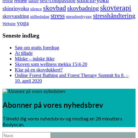
shinrin-yoku
self-compassion
retræte
retreat
sanser
skovterapi
skovbad
skovbadning
shinrinyoku
silence
stress
stresshåndtering
skovvandring
stilhedsdag
stressforebygge
yoga
Website
Seneste indlæg
Søg om gratis foredrag
At tillade
Måske – måske ikke
Skoven som wellness mekka 15/4-20
Klar på en skovdukkert?
Online Forest Bathing and Forest Therapy Summit fra 8. –
10. april 2020
Abonner på vores nyhedsbrev
Tilmeld dig vores nyhedsbrev og modtag en 28 minutters
Bodyscan.