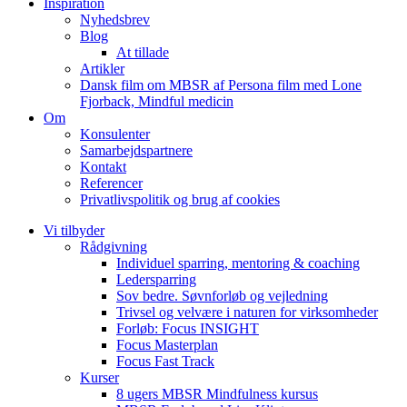
Inspiration
Nyhedsbrev
Blog
At tillade
Artikler
Dansk film om MBSR af Persona film med Lone
Fjorback, Mindful medicin
Om
Konsulenter
Samarbejdspartnere
Kontakt
Referencer
Privatlivspolitik og brug af cookies
Vi tilbyder
Rådgivning
Individuel sparring, mentoring & coaching
Ledersparring
Sov bedre. Søvnforløb og vejledning
Trivsel og velvære i naturen for virksomheder
Forløb: Focus INSIGHT
Focus Masterplan
Focus Fast Track
Kurser
8 ugers MBSR Mindfulness kursus