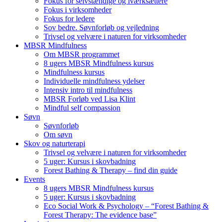
Fokus for selvstændige og iværksættere
Fokus i virksomheder
Fokus for ledere
Sov bedre. Søvnforløb og vejledning
Trivsel og velvære i naturen for virksomheder
MBSR Mindfulness
Om MBSR programmet
8 ugers MBSR Mindfulness kursus
Mindfulness kursus
Individuelle mindfulness ydelser
Intensiv intro til mindfulness
MBSR Forløb ved Lisa Klint
Mindful self compassion
Søvn
Søvnforløb
Om søvn
Skov og naturterapi
Trivsel og velvære i naturen for virksomheder
5 uger: Kursus i skovbadning
Forest Bathing & Therapy – find din guide
Events
8 ugers MBSR Mindfulness kursus
5 uger: Kursus i skovbadning
Eco Social Work & Psychology – “Forest Bathing &
Forest Therapy: The evidence base”