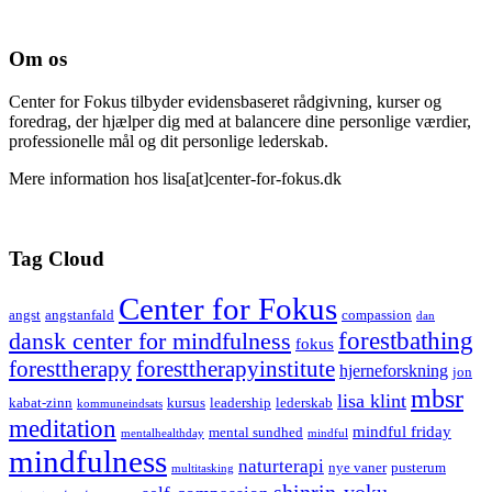
Om os
Center for Fokus tilbyder evidensbaseret rådgivning, kurser og
foredrag, der hjælper dig med at balancere dine personlige værdier,
professionelle mål og dit personlige lederskab.
Mere information hos lisa[at]center-for-fokus.dk
Tag Cloud
Center for Fokus
angst
angstanfald
compassion
dan
forestbathing
dansk center for mindfulness
fokus
foresttherapy
foresttherapyinstitute
hjerneforskning
jon
mbsr
lisa klint
kabat-zinn
kursus
leadership
lederskab
kommuneindsats
meditation
mindful friday
mental sundhed
mentalhealthday
mindful
mindfulness
naturterapi
nye vaner
pusterum
multitasking