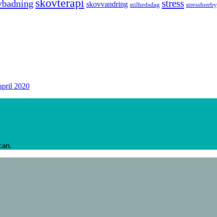
skovterapi
stress
vbadning
skovvandring
stilhedsdag
stressforeb
april 2020
can.