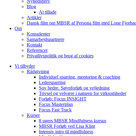
Nyhedsbrev
Blog
At tillade
Artikler
Dansk film om MBSR af Persona film med Lone Fjorbac
Om
Konsulenter
Samarbejdspartnere
Kontakt
Referencer
Privatlivspolitik og brug af cookies
Vi tilbyder
Rådgivning
Individuel sparring, mentoring & coaching
Ledersparring
Sov bedre. Søvnforløb og vejledning
Trivsel og velvære i naturen for virksomheder
Forløb: Focus INSIGHT
Focus Masterplan
Focus Fast Track
Kurser
8 ugers MBSR Mindfulness kursus
MBSR Forløb ved Lisa Klint
Intensiv intro til mindfulness