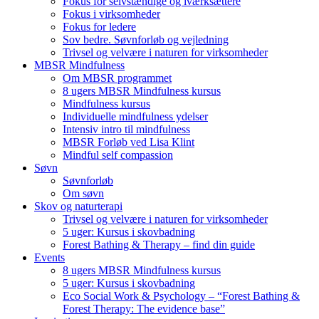
Fokus for selvstændige og iværksættere
Fokus i virksomheder
Fokus for ledere
Sov bedre. Søvnforløb og vejledning
Trivsel og velvære i naturen for virksomheder
MBSR Mindfulness
Om MBSR programmet
8 ugers MBSR Mindfulness kursus
Mindfulness kursus
Individuelle mindfulness ydelser
Intensiv intro til mindfulness
MBSR Forløb ved Lisa Klint
Mindful self compassion
Søvn
Søvnforløb
Om søvn
Skov og naturterapi
Trivsel og velvære i naturen for virksomheder
5 uger: Kursus i skovbadning
Forest Bathing & Therapy – find din guide
Events
8 ugers MBSR Mindfulness kursus
5 uger: Kursus i skovbadning
Eco Social Work & Psychology – “Forest Bathing &
Forest Therapy: The evidence base”