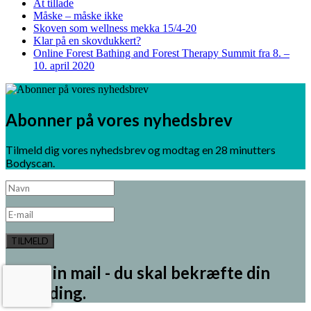
At tillade
Måske – måske ikke
Skoven som wellness mekka 15/4-20
Klar på en skovdukkert?
Online Forest Bathing and Forest Therapy Summit fra 8. –
10. april 2020
Abonner på vores nyhedsbrev
Tilmeld dig vores nyhedsbrev og modtag en 28 minutters
Bodyscan.
TILMELD
Tjek din mail - du skal bekræfte din
tilmelding.