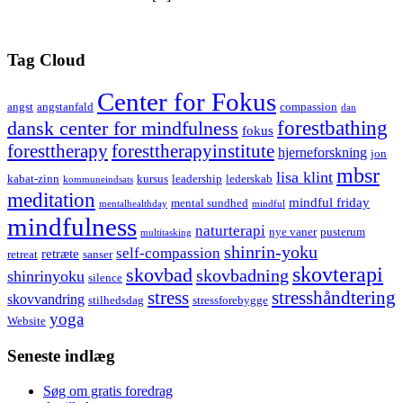
Tag Cloud
Center for Fokus
angst
angstanfald
compassion
dan
forestbathing
dansk center for mindfulness
fokus
foresttherapy
foresttherapyinstitute
hjerneforskning
jon
mbsr
lisa klint
kabat-zinn
kursus
leadership
lederskab
kommuneindsats
meditation
mindful friday
mental sundhed
mentalhealthday
mindful
mindfulness
naturterapi
nye vaner
pusterum
multitasking
shinrin-yoku
self-compassion
retræte
retreat
sanser
skovterapi
skovbad
skovbadning
shinrinyoku
silence
stress
stresshåndtering
skovvandring
stilhedsdag
stressforebygge
yoga
Website
Seneste indlæg
Søg om gratis foredrag