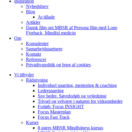
Inspiration
Nyhedsbrev
Blog
At tillade
Artikler
Dansk film om MBSR af Persona film med Lone
Fjorback, Mindful medicin
Om
Konsulenter
Samarbejdspartnere
Kontakt
Referencer
Privatlivspolitik og brug af cookies
Vi tilbyder
Rådgivning
Individuel sparring, mentoring & coaching
Ledersparring
Sov bedre. Søvnforløb og vejledning
Trivsel og velvære i naturen for virksomheder
Forløb: Focus INSIGHT
Focus Masterplan
Focus Fast Track
Kurser
8 ugers MBSR Mindfulness kursus