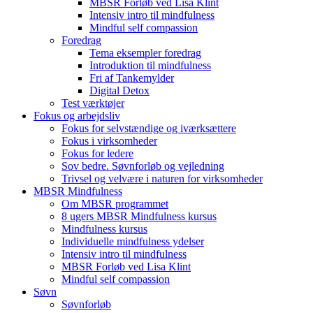
MBSR Forløb ved Lisa Klint
Intensiv intro til mindfulness
Mindful self compassion
Foredrag
Tema eksempler foredrag
Introduktion til mindfulness
Fri af Tankemylder
Digital Detox
Test værktøjer
Fokus og arbejdsliv
Fokus for selvstændige og iværksættere
Fokus i virksomheder
Fokus for ledere
Sov bedre. Søvnforløb og vejledning
Trivsel og velvære i naturen for virksomheder
MBSR Mindfulness
Om MBSR programmet
8 ugers MBSR Mindfulness kursus
Mindfulness kursus
Individuelle mindfulness ydelser
Intensiv intro til mindfulness
MBSR Forløb ved Lisa Klint
Mindful self compassion
Søvn
Søvnforløb