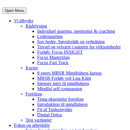
Open Menu
Vi tilbyder
Rådgivning
Individuel sparring, mentoring & coaching
Ledersparring
Sov bedre. Søvnforløb og vejledning
Trivsel og velvære i naturen for virksomheder
Forløb: Focus INSIGHT
Focus Masterplan
Focus Fast Track
Kurser
8 ugers MBSR Mindfulness kursus
MBSR Forløb ved Lisa Klint
Intensiv intro til mindfulness
Mindful self compassion
Foredrag
Tema eksempler foredrag
Introduktion til mindfulness
Fri af Tankemylder
Digital Detox
Test værktøjer
Fokus og arbejdsliv