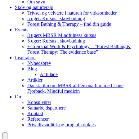
Om søvn
Skov og naturterapi
Trivsel og velvære i naturen for virksomheder
5 uger: Kursus i skovbadning
Forest Bathing & Therapy – find din guide
Events
8 ugers MBSR Mindfulness kursus
5 uger: Kursus i skovbadning
Eco Social Work & Psychology – “Forest Bathing &
Forest Therapy: The evidence base”
Inspiration
Nyhedsbrev
Blog
At tillade
Artikler
Dansk film om MBSR af Persona film med Lone
Fjorback, Mindful medicin
Om
Konsulenter
Samarbejdspartnere
Kontakt
Referencer
Privatlivspolitik og brug af cookies