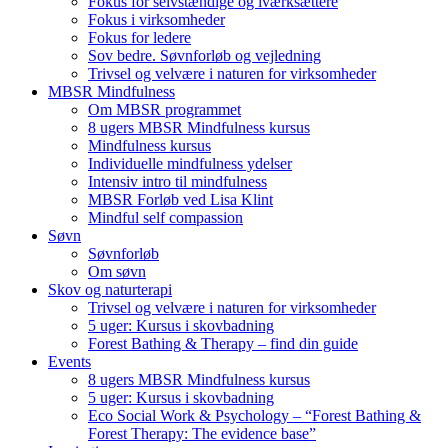
Fokus for selvstændige og iværksættere
Fokus i virksomheder
Fokus for ledere
Sov bedre. Søvnforløb og vejledning
Trivsel og velvære i naturen for virksomheder
MBSR Mindfulness
Om MBSR programmet
8 ugers MBSR Mindfulness kursus
Mindfulness kursus
Individuelle mindfulness ydelser
Intensiv intro til mindfulness
MBSR Forløb ved Lisa Klint
Mindful self compassion
Søvn
Søvnforløb
Om søvn
Skov og naturterapi
Trivsel og velvære i naturen for virksomheder
5 uger: Kursus i skovbadning
Forest Bathing & Therapy – find din guide
Events
8 ugers MBSR Mindfulness kursus
5 uger: Kursus i skovbadning
Eco Social Work & Psychology – “Forest Bathing &
Forest Therapy: The evidence base”