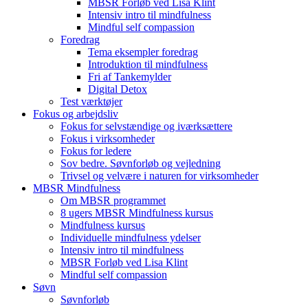
MBSR Forløb ved Lisa Klint
Intensiv intro til mindfulness
Mindful self compassion
Foredrag
Tema eksempler foredrag
Introduktion til mindfulness
Fri af Tankemylder
Digital Detox
Test værktøjer
Fokus og arbejdsliv
Fokus for selvstændige og iværksættere
Fokus i virksomheder
Fokus for ledere
Sov bedre. Søvnforløb og vejledning
Trivsel og velvære i naturen for virksomheder
MBSR Mindfulness
Om MBSR programmet
8 ugers MBSR Mindfulness kursus
Mindfulness kursus
Individuelle mindfulness ydelser
Intensiv intro til mindfulness
MBSR Forløb ved Lisa Klint
Mindful self compassion
Søvn
Søvnforløb