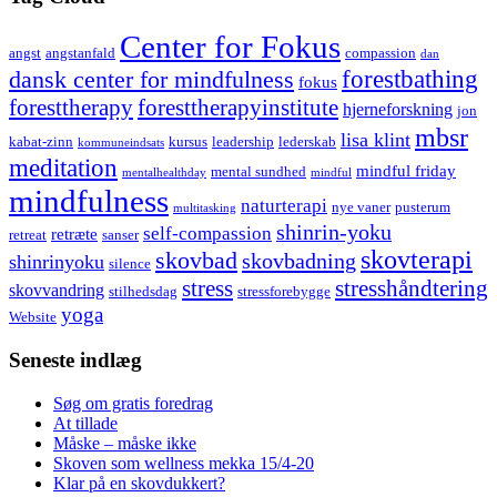
Center for Fokus
angst
angstanfald
compassion
dan
forestbathing
dansk center for mindfulness
fokus
foresttherapy
foresttherapyinstitute
hjerneforskning
jon
mbsr
lisa klint
kabat-zinn
kursus
leadership
lederskab
kommuneindsats
meditation
mindful friday
mental sundhed
mentalhealthday
mindful
mindfulness
naturterapi
nye vaner
pusterum
multitasking
shinrin-yoku
self-compassion
retræte
retreat
sanser
skovterapi
skovbad
skovbadning
shinrinyoku
silence
stress
stresshåndtering
skovvandring
stilhedsdag
stressforebygge
yoga
Website
Seneste indlæg
Søg om gratis foredrag
At tillade
Måske – måske ikke
Skoven som wellness mekka 15/4-20
Klar på en skovdukkert?