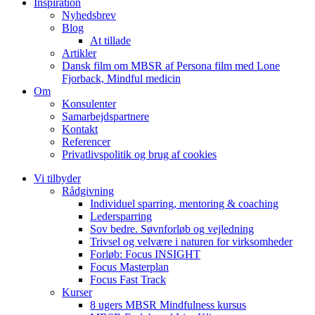
Inspiration
Nyhedsbrev
Blog
At tillade
Artikler
Dansk film om MBSR af Persona film med Lone
Fjorback, Mindful medicin
Om
Konsulenter
Samarbejdspartnere
Kontakt
Referencer
Privatlivspolitik og brug af cookies
Vi tilbyder
Rådgivning
Individuel sparring, mentoring & coaching
Ledersparring
Sov bedre. Søvnforløb og vejledning
Trivsel og velvære i naturen for virksomheder
Forløb: Focus INSIGHT
Focus Masterplan
Focus Fast Track
Kurser
8 ugers MBSR Mindfulness kursus