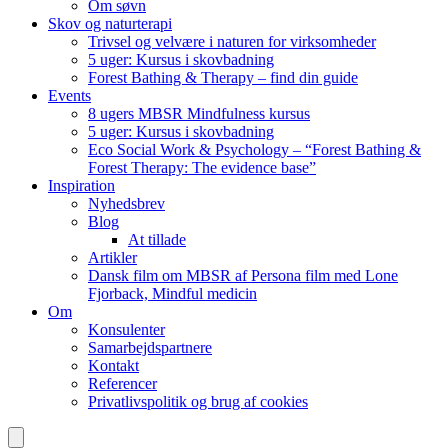
Om søvn
Skov og naturterapi
Trivsel og velvære i naturen for virksomheder
5 uger: Kursus i skovbadning
Forest Bathing & Therapy – find din guide
Events
8 ugers MBSR Mindfulness kursus
5 uger: Kursus i skovbadning
Eco Social Work & Psychology – “Forest Bathing &
Forest Therapy: The evidence base”
Inspiration
Nyhedsbrev
Blog
At tillade
Artikler
Dansk film om MBSR af Persona film med Lone
Fjorback, Mindful medicin
Om
Konsulenter
Samarbejdspartnere
Kontakt
Referencer
Privatlivspolitik og brug af cookies