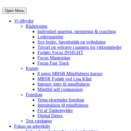
Open Menu
Vi tilbyder
Rådgivning
Individuel sparring, mentoring & coaching
Ledersparring
Sov bedre. Søvnforløb og vejledning
Trivsel og velvære i naturen for virksomheder
Forløb: Focus INSIGHT
Focus Masterplan
Focus Fast Track
Kurser
8 ugers MBSR Mindfulness kursus
MBSR Forløb ved Lisa Klint
Intensiv intro til mindfulness
Mindful self compassion
Foredrag
Tema eksempler foredrag
Introduktion til mindfulness
Fri af Tankemylder
Digital Detox
Test værktøjer
Fokus og arbejdsliv