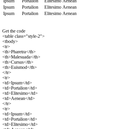
Ipsum
Portalion
Elitesimo
Aenean
Ipsum
Portalion
Elitesimo
Aenean
Ipsum
Portalion
Elitesimo
Aenean
Get the code
<table class="style-2">
<tbody>
<tr>
<th>Pharetra</th>
<th>Malesuada</th>
<th>Cursus</th>
<th>Euismod</th>
</tr>
<tr>
<td>Ipsum</td>
<td>Portalion</td>
<td>Elitesimo</td>
<td>Aenean</td>
</tr>
<tr>
<td>Ipsum</td>
<td>Portalion</td>
<td>Elitesimo</td>