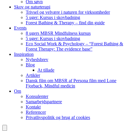
Om søvn
Skov og naturterapi
Trivsel og velvære i naturen for virksomheder
5 uger: Kursus i skovbadning
Forest Bathing & Therapy – find din guide
Events
8 ugers MBSR Mindfulness kursus
5 uger: Kursus i skovbadning
Eco Social Work & Psychology – “Forest Bathing &
Forest Therapy: The evidence base”
Inspiration
Nyhedsbrev
Blog
At tillade
Artikler
Dansk film om MBSR af Persona film med Lone
Fjorback, Mindful medicin
Om
Konsulenter
Samarbejdspartnere
Kontakt
Referencer
Privatlivspolitik og brug af cookies