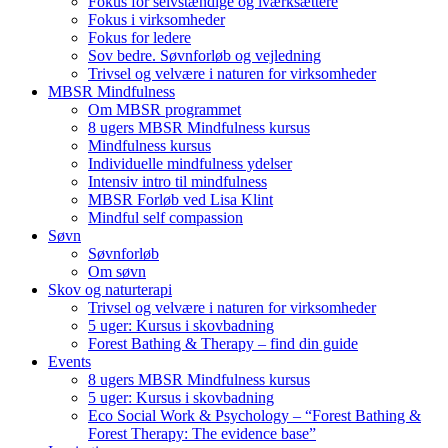
Fokus for selvstændige og iværksættere
Fokus i virksomheder
Fokus for ledere
Sov bedre. Søvnforløb og vejledning
Trivsel og velvære i naturen for virksomheder
MBSR Mindfulness
Om MBSR programmet
8 ugers MBSR Mindfulness kursus
Mindfulness kursus
Individuelle mindfulness ydelser
Intensiv intro til mindfulness
MBSR Forløb ved Lisa Klint
Mindful self compassion
Søvn
Søvnforløb
Om søvn
Skov og naturterapi
Trivsel og velvære i naturen for virksomheder
5 uger: Kursus i skovbadning
Forest Bathing & Therapy – find din guide
Events
8 ugers MBSR Mindfulness kursus
5 uger: Kursus i skovbadning
Eco Social Work & Psychology – “Forest Bathing &
Forest Therapy: The evidence base”