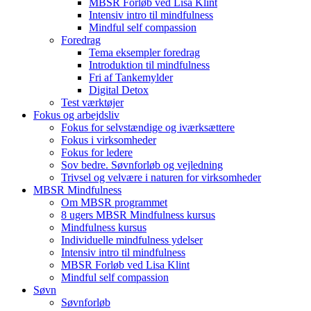
MBSR Forløb ved Lisa Klint
Intensiv intro til mindfulness
Mindful self compassion
Foredrag
Tema eksempler foredrag
Introduktion til mindfulness
Fri af Tankemylder
Digital Detox
Test værktøjer
Fokus og arbejdsliv
Fokus for selvstændige og iværksættere
Fokus i virksomheder
Fokus for ledere
Sov bedre. Søvnforløb og vejledning
Trivsel og velvære i naturen for virksomheder
MBSR Mindfulness
Om MBSR programmet
8 ugers MBSR Mindfulness kursus
Mindfulness kursus
Individuelle mindfulness ydelser
Intensiv intro til mindfulness
MBSR Forløb ved Lisa Klint
Mindful self compassion
Søvn
Søvnforløb