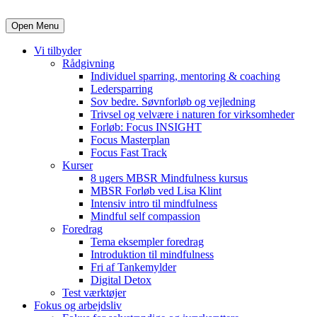
Open Menu
Vi tilbyder
Rådgivning
Individuel sparring, mentoring & coaching
Ledersparring
Sov bedre. Søvnforløb og vejledning
Trivsel og velvære i naturen for virksomheder
Forløb: Focus INSIGHT
Focus Masterplan
Focus Fast Track
Kurser
8 ugers MBSR Mindfulness kursus
MBSR Forløb ved Lisa Klint
Intensiv intro til mindfulness
Mindful self compassion
Foredrag
Tema eksempler foredrag
Introduktion til mindfulness
Fri af Tankemylder
Digital Detox
Test værktøjer
Fokus og arbejdsliv