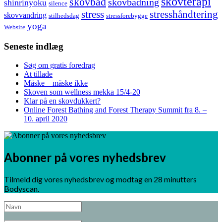
skovterapi
skovbad
skovbadning
shinrinyoku
silence
stress
stresshåndtering
skovvandring
stilhedsdag
stressforebygge
yoga
Website
Seneste indlæg
Søg om gratis foredrag
At tillade
Måske – måske ikke
Skoven som wellness mekka 15/4-20
Klar på en skovdukkert?
Online Forest Bathing and Forest Therapy Summit fra 8. –
10. april 2020
Abonner på vores nyhedsbrev
Tilmeld dig vores nyhedsbrev og modtag en 28 minutters
Bodyscan.