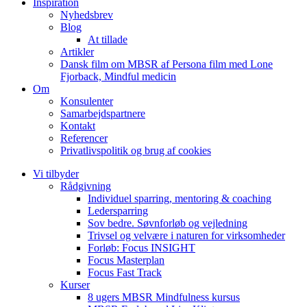
Inspiration
Nyhedsbrev
Blog
At tillade
Artikler
Dansk film om MBSR af Persona film med Lone
Fjorback, Mindful medicin
Om
Konsulenter
Samarbejdspartnere
Kontakt
Referencer
Privatlivspolitik og brug af cookies
Vi tilbyder
Rådgivning
Individuel sparring, mentoring & coaching
Ledersparring
Sov bedre. Søvnforløb og vejledning
Trivsel og velvære i naturen for virksomheder
Forløb: Focus INSIGHT
Focus Masterplan
Focus Fast Track
Kurser
8 ugers MBSR Mindfulness kursus