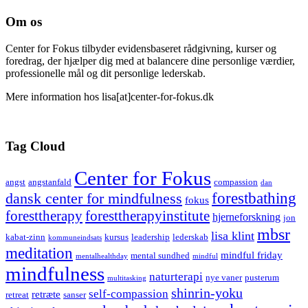
Om os
Center for Fokus tilbyder evidensbaseret rådgivning, kurser og
foredrag, der hjælper dig med at balancere dine personlige værdier,
professionelle mål og dit personlige lederskab.
Mere information hos lisa[at]center-for-fokus.dk
Tag Cloud
Center for Fokus
angst
angstanfald
compassion
dan
forestbathing
dansk center for mindfulness
fokus
foresttherapy
foresttherapyinstitute
hjerneforskning
jon
mbsr
lisa klint
kabat-zinn
kursus
leadership
lederskab
kommuneindsats
meditation
mindful friday
mental sundhed
mentalhealthday
mindful
mindfulness
naturterapi
nye vaner
pusterum
multitasking
shinrin-yoku
self-compassion
retræte
retreat
sanser