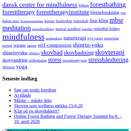
forestbathing
dansk center for mindfulness
fokus
foresttherapy
foresttherapyinstitute
hjerneforskning
jon
mbsr
lisa klint
kabat-zinn
kursus
leadership
lederskab
kommuneindsats
meditation
mindful friday
mental sundhed
mentalhealthday
mindful
mindfulness
naturterapi
nye vaner
pusterum
multitasking
shinrin-yoku
self-compassion
retræte
retreat
sanser
skovterapi
skovbad
skovbadning
shinrinyoku
silence
stress
stresshåndtering
skovvandring
stilhedsdag
stressforebygge
yoga
Website
Seneste indlæg
Søg om gratis foredrag
At tillade
Måske – måske ikke
Skoven som wellness mekka 15/4-20
Klar på en skovdukkert?
Online Forest Bathing and Forest Therapy Summit fra 8. –
10. april 2020