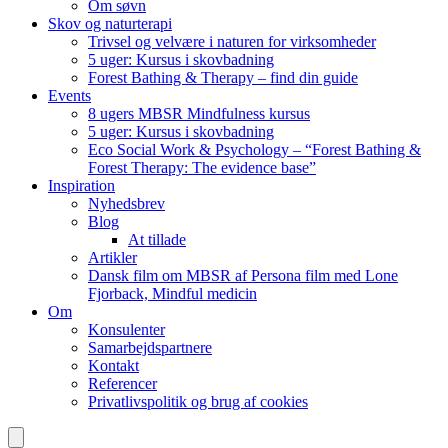
Om søvn
Skov og naturterapi
Trivsel og velvære i naturen for virksomheder
5 uger: Kursus i skovbadning
Forest Bathing & Therapy – find din guide
Events
8 ugers MBSR Mindfulness kursus
5 uger: Kursus i skovbadning
Eco Social Work & Psychology – “Forest Bathing &
Forest Therapy: The evidence base”
Inspiration
Nyhedsbrev
Blog
At tillade
Artikler
Dansk film om MBSR af Persona film med Lone
Fjorback, Mindful medicin
Om
Konsulenter
Samarbejdspartnere
Kontakt
Referencer
Privatlivspolitik og brug af cookies