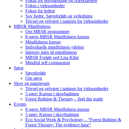
Fokus for selvstændige og iværksættere
Fokus i virksomheder
Fokus for ledere
Sov bedre. Søvnforløb og vejledning
Trivsel og velvære i naturen for virksomheder
MBSR Mindfulness
Om MBSR programmet
8 ugers MBSR Mindfulness kursus
Mindfulness kursus
Individuelle mindfulness ydelser
Intensiv intro til mindfulness
MBSR Forløb ved Lisa Klint
Mindful self compassion
Søvn
Søvnforløb
Om søvn
Skov og naturterapi
Trivsel og velvære i naturen for virksomheder
5 uger: Kursus i skovbadning
Forest Bathing & Therapy – find din guide
Events
8 ugers MBSR Mindfulness kursus
5 uger: Kursus i skovbadning
Eco Social Work & Psychology – “Forest Bathing &
Forest Therapy: The evidence base”