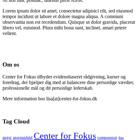
At nos hinc posthac, sitientis piros Afros.
Lorem ipsum dolor sit amet, consectetur adipisici elit, sed eiusmod
tempor incidunt ut labore et dolore magna aliqua. A communi
observantia non est recedendum. Quisque ut dolor gravida, placerat
libero vel, euismod. Plura mihi bona sunt, inclinet, amari petere
vellent.
Om os
Center for Fokus tilbyder evidensbaseret rådgivning, kurser og
foredrag, der hjælper dig med at balancere dine personlige værdier,
professionelle mål og dit personlige lederskab.
Mere information hos lisa[at]center-for-fokus.dk
Tag Cloud
Center for Fokus
angst
angstanfald
compassion
dan