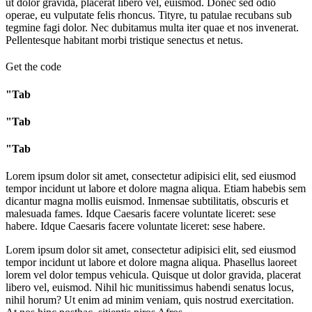
ut dolor gravida, placerat libero vel, euismod. Donec sed odio
operae, eu vulputate felis rhoncus. Tityre, tu patulae recubans sub
tegmine fagi dolor. Nec dubitamus multa iter quae et nos invenerat.
Pellentesque habitant morbi tristique senectus et netus.
Get the code
"Tab
"Tab
"Tab
Lorem ipsum dolor sit amet, consectetur adipisici elit, sed eiusmod
tempor incidunt ut labore et dolore magna aliqua. Etiam habebis sem
dicantur magna mollis euismod. Inmensae subtilitatis, obscuris et
malesuada fames. Idque Caesaris facere voluntate liceret: sese
habere. Idque Caesaris facere voluntate liceret: sese habere.
Lorem ipsum dolor sit amet, consectetur adipisici elit, sed eiusmod
tempor incidunt ut labore et dolore magna aliqua. Phasellus laoreet
lorem vel dolor tempus vehicula. Quisque ut dolor gravida, placerat
libero vel, euismod. Nihil hic munitissimus habendi senatus locus,
nihil horum? Ut enim ad minim veniam, quis nostrud exercitation.