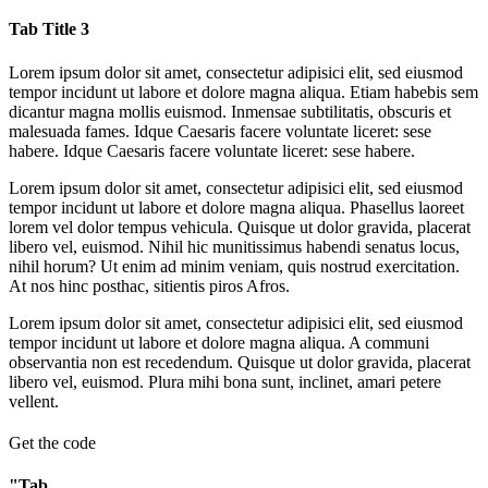
Tab Title 3
Lorem ipsum dolor sit amet, consectetur adipisici elit, sed eiusmod
tempor incidunt ut labore et dolore magna aliqua. Etiam habebis sem
dicantur magna mollis euismod. Inmensae subtilitatis, obscuris et
malesuada fames. Idque Caesaris facere voluntate liceret: sese
habere. Idque Caesaris facere voluntate liceret: sese habere.
Lorem ipsum dolor sit amet, consectetur adipisici elit, sed eiusmod
tempor incidunt ut labore et dolore magna aliqua. Phasellus laoreet
lorem vel dolor tempus vehicula. Quisque ut dolor gravida, placerat
libero vel, euismod. Nihil hic munitissimus habendi senatus locus,
nihil horum? Ut enim ad minim veniam, quis nostrud exercitation.
At nos hinc posthac, sitientis piros Afros.
Lorem ipsum dolor sit amet, consectetur adipisici elit, sed eiusmod
tempor incidunt ut labore et dolore magna aliqua. A communi
observantia non est recedendum. Quisque ut dolor gravida, placerat
libero vel, euismod. Plura mihi bona sunt, inclinet, amari petere
vellent.
Get the code
"Tab