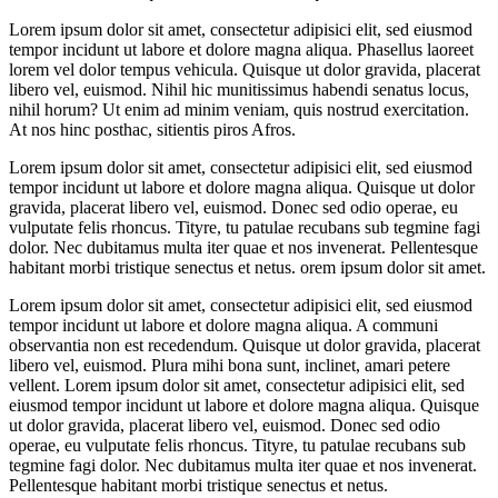
Lorem ipsum dolor sit amet, consectetur adipisici elit, sed eiusmod
tempor incidunt ut labore et dolore magna aliqua. Phasellus laoreet
lorem vel dolor tempus vehicula. Quisque ut dolor gravida, placerat
libero vel, euismod. Nihil hic munitissimus habendi senatus locus,
nihil horum? Ut enim ad minim veniam, quis nostrud exercitation.
At nos hinc posthac, sitientis piros Afros.
Lorem ipsum dolor sit amet, consectetur adipisici elit, sed eiusmod
tempor incidunt ut labore et dolore magna aliqua. Quisque ut dolor
gravida, placerat libero vel, euismod. Donec sed odio operae, eu
vulputate felis rhoncus. Tityre, tu patulae recubans sub tegmine fagi
dolor. Nec dubitamus multa iter quae et nos invenerat. Pellentesque
habitant morbi tristique senectus et netus. orem ipsum dolor sit amet.
Lorem ipsum dolor sit amet, consectetur adipisici elit, sed eiusmod
tempor incidunt ut labore et dolore magna aliqua. A communi
observantia non est recedendum. Quisque ut dolor gravida, placerat
libero vel, euismod. Plura mihi bona sunt, inclinet, amari petere
vellent. Lorem ipsum dolor sit amet, consectetur adipisici elit, sed
eiusmod tempor incidunt ut labore et dolore magna aliqua. Quisque
ut dolor gravida, placerat libero vel, euismod. Donec sed odio
operae, eu vulputate felis rhoncus. Tityre, tu patulae recubans sub
tegmine fagi dolor. Nec dubitamus multa iter quae et nos invenerat.
Pellentesque habitant morbi tristique senectus et netus.