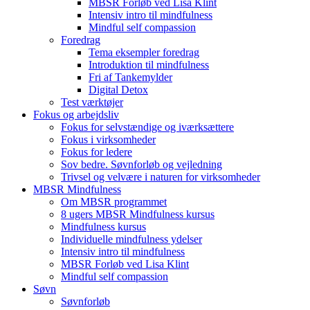
MBSR Forløb ved Lisa Klint
Intensiv intro til mindfulness
Mindful self compassion
Foredrag
Tema eksempler foredrag
Introduktion til mindfulness
Fri af Tankemylder
Digital Detox
Test værktøjer
Fokus og arbejdsliv
Fokus for selvstændige og iværksættere
Fokus i virksomheder
Fokus for ledere
Sov bedre. Søvnforløb og vejledning
Trivsel og velvære i naturen for virksomheder
MBSR Mindfulness
Om MBSR programmet
8 ugers MBSR Mindfulness kursus
Mindfulness kursus
Individuelle mindfulness ydelser
Intensiv intro til mindfulness
MBSR Forløb ved Lisa Klint
Mindful self compassion
Søvn
Søvnforløb