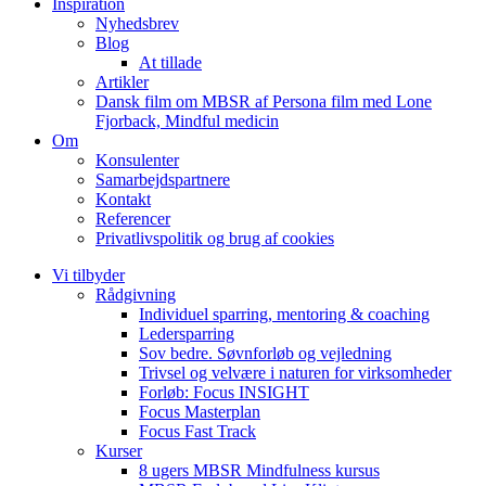
Inspiration
Nyhedsbrev
Blog
At tillade
Artikler
Dansk film om MBSR af Persona film med Lone
Fjorback, Mindful medicin
Om
Konsulenter
Samarbejdspartnere
Kontakt
Referencer
Privatlivspolitik og brug af cookies
Vi tilbyder
Rådgivning
Individuel sparring, mentoring & coaching
Ledersparring
Sov bedre. Søvnforløb og vejledning
Trivsel og velvære i naturen for virksomheder
Forløb: Focus INSIGHT
Focus Masterplan
Focus Fast Track
Kurser
8 ugers MBSR Mindfulness kursus