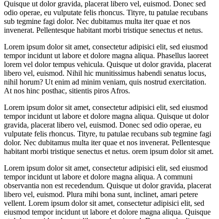
Quisque ut dolor gravida, placerat libero vel, euismod. Donec sed
odio operae, eu vulputate felis rhoncus. Tityre, tu patulae recubans
sub tegmine fagi dolor. Nec dubitamus multa iter quae et nos
invenerat. Pellentesque habitant morbi tristique senectus et netus.
Lorem ipsum dolor sit amet, consectetur adipisici elit, sed eiusmod
tempor incidunt ut labore et dolore magna aliqua. Phasellus laoreet
lorem vel dolor tempus vehicula. Quisque ut dolor gravida, placerat
libero vel, euismod. Nihil hic munitissimus habendi senatus locus,
nihil horum? Ut enim ad minim veniam, quis nostrud exercitation.
At nos hinc posthac, sitientis piros Afros.
Lorem ipsum dolor sit amet, consectetur adipisici elit, sed eiusmod
tempor incidunt ut labore et dolore magna aliqua. Quisque ut dolor
gravida, placerat libero vel, euismod. Donec sed odio operae, eu
vulputate felis rhoncus. Tityre, tu patulae recubans sub tegmine fagi
dolor. Nec dubitamus multa iter quae et nos invenerat. Pellentesque
habitant morbi tristique senectus et netus. orem ipsum dolor sit amet.
Lorem ipsum dolor sit amet, consectetur adipisici elit, sed eiusmod
tempor incidunt ut labore et dolore magna aliqua. A communi
observantia non est recedendum. Quisque ut dolor gravida, placerat
libero vel, euismod. Plura mihi bona sunt, inclinet, amari petere
vellent. Lorem ipsum dolor sit amet, consectetur adipisici elit, sed
eiusmod tempor incidunt ut labore et dolore magna aliqua. Quisque