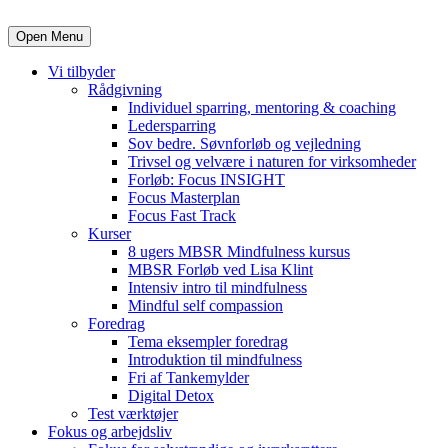
Open Menu
Vi tilbyder
Rådgivning
Individuel sparring, mentoring & coaching
Ledersparring
Sov bedre. Søvnforløb og vejledning
Trivsel og velvære i naturen for virksomheder
Forløb: Focus INSIGHT
Focus Masterplan
Focus Fast Track
Kurser
8 ugers MBSR Mindfulness kursus
MBSR Forløb ved Lisa Klint
Intensiv intro til mindfulness
Mindful self compassion
Foredrag
Tema eksempler foredrag
Introduktion til mindfulness
Fri af Tankemylder
Digital Detox
Test værktøjer
Fokus og arbejdsliv