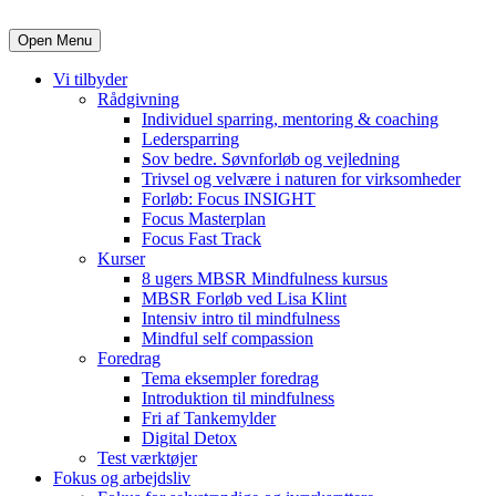
Open Menu
Vi tilbyder
Rådgivning
Individuel sparring, mentoring & coaching
Ledersparring
Sov bedre. Søvnforløb og vejledning
Trivsel og velvære i naturen for virksomheder
Forløb: Focus INSIGHT
Focus Masterplan
Focus Fast Track
Kurser
8 ugers MBSR Mindfulness kursus
MBSR Forløb ved Lisa Klint
Intensiv intro til mindfulness
Mindful self compassion
Foredrag
Tema eksempler foredrag
Introduktion til mindfulness
Fri af Tankemylder
Digital Detox
Test værktøjer
Fokus og arbejdsliv