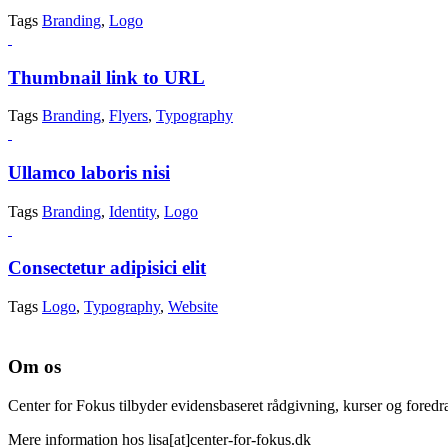
Tags
Branding
,
Logo
Thumbnail link to URL
Tags
Branding
,
Flyers
,
Typography
Ullamco laboris nisi
Tags
Branding
,
Identity
,
Logo
Consectetur adipisici elit
Tags
Logo
,
Typography
,
Website
Om os
Center for Fokus tilbyder evidensbaseret rådgivning, kurser og foredra
Mere information hos lisa[at]center-for-fokus.dk