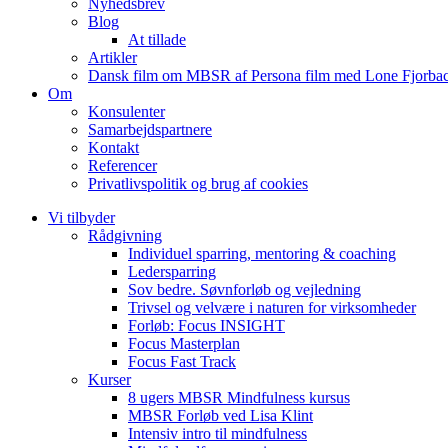
Nyhedsbrev
Blog
At tillade
Artikler
Dansk film om MBSR af Persona film med Lone Fjorbac
Om
Konsulenter
Samarbejdspartnere
Kontakt
Referencer
Privatlivspolitik og brug af cookies
Vi tilbyder
Rådgivning
Individuel sparring, mentoring & coaching
Ledersparring
Sov bedre. Søvnforløb og vejledning
Trivsel og velvære i naturen for virksomheder
Forløb: Focus INSIGHT
Focus Masterplan
Focus Fast Track
Kurser
8 ugers MBSR Mindfulness kursus
MBSR Forløb ved Lisa Klint
Intensiv intro til mindfulness