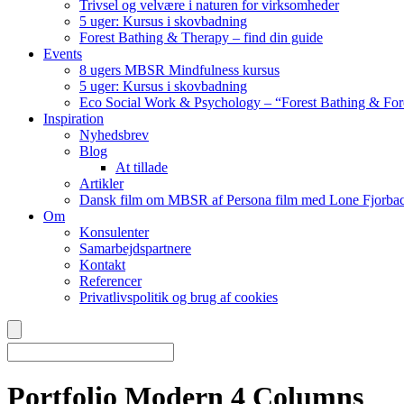
Trivsel og velvære i naturen for virksomheder
5 uger: Kursus i skovbadning
Forest Bathing & Therapy – find din guide
Events
8 ugers MBSR Mindfulness kursus
5 uger: Kursus i skovbadning
Eco Social Work & Psychology – “Forest Bathing & For
Inspiration
Nyhedsbrev
Blog
At tillade
Artikler
Dansk film om MBSR af Persona film med Lone Fjorbac
Om
Konsulenter
Samarbejdspartnere
Kontakt
Referencer
Privatlivspolitik og brug af cookies
Portfolio Modern 4 Columns