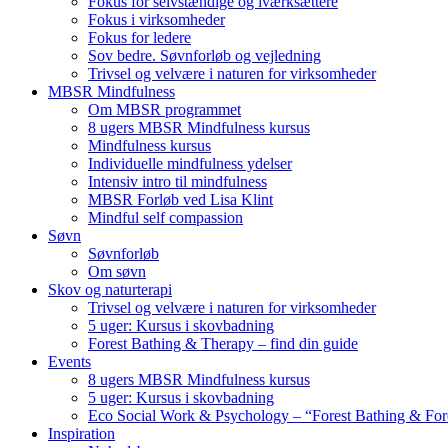
Fokus for selvstændige og iværksættere
Fokus i virksomheder
Fokus for ledere
Sov bedre. Søvnforløb og vejledning
Trivsel og velvære i naturen for virksomheder
MBSR Mindfulness
Om MBSR programmet
8 ugers MBSR Mindfulness kursus
Mindfulness kursus
Individuelle mindfulness ydelser
Intensiv intro til mindfulness
MBSR Forløb ved Lisa Klint
Mindful self compassion
Søvn
Søvnforløb
Om søvn
Skov og naturterapi
Trivsel og velvære i naturen for virksomheder
5 uger: Kursus i skovbadning
Forest Bathing & Therapy – find din guide
Events
8 ugers MBSR Mindfulness kursus
5 uger: Kursus i skovbadning
Eco Social Work & Psychology – “Forest Bathing & For
Inspiration