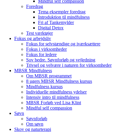
Mindful self compassion
Foredrag
Tema eksempler foredrag
Introduktion til mindfulness
Fri af Tankemylder
Digital Detox
Test værktøjer
Fokus og arbejdsliv
Fokus for selvstændige og iværksættere
Fokus i virksomheder
Fokus for ledere
Sov bedre. Søvnforløb og vejledning
Trivsel og velvære i naturen for virksomheder
MBSR Mindfulness
Om MBSR programmet
8 ugers MBSR Mindfulness kursus
Mindfulness kursus
Individuelle mindfulness ydelser
Intensiv intro til mindfulness
MBSR Forløb ved Lisa Klint
Mindful self compassion
Søvn
Søvnforløb
Om søvn
Skov og naturterapi