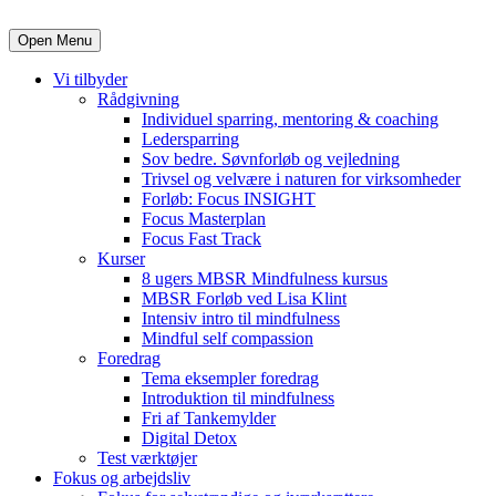
Open Menu
Vi tilbyder
Rådgivning
Individuel sparring, mentoring & coaching
Ledersparring
Sov bedre. Søvnforløb og vejledning
Trivsel og velvære i naturen for virksomheder
Forløb: Focus INSIGHT
Focus Masterplan
Focus Fast Track
Kurser
8 ugers MBSR Mindfulness kursus
MBSR Forløb ved Lisa Klint
Intensiv intro til mindfulness
Mindful self compassion
Foredrag
Tema eksempler foredrag
Introduktion til mindfulness
Fri af Tankemylder
Digital Detox
Test værktøjer
Fokus og arbejdsliv