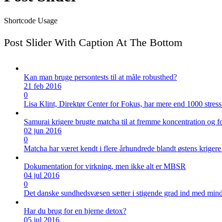
Shortcode Usage
Post Slider With Caption At The Bottom
Kan man bruge persontests til at måle robusthed?
21 feb 2016
0
Lisa Klint, Direktør Center for Fokus, har mere end 1000 stress
Samurai krigere brugte matcha til at fremme koncentration og f
02 jun 2016
0
Matcha har været kendt i flere århundrede blandt østens krigere 
Dokumentation for virkning, men ikke alt er MBSR
04 jul 2016
0
Det danske sundhedsvæsen sætter i stigende grad ind med mindfuln
Har du brug for en hjerne detox?
05 jul 2016