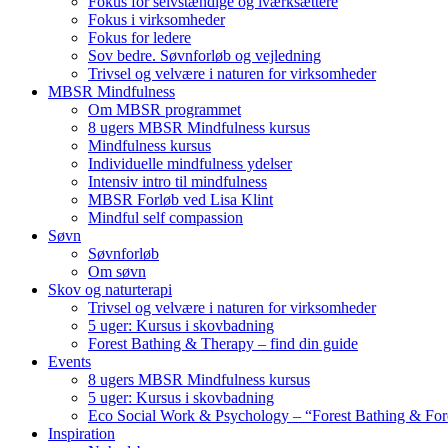
Fokus for selvstændige og iværksættere
Fokus i virksomheder
Fokus for ledere
Sov bedre. Søvnforløb og vejledning
Trivsel og velvære i naturen for virksomheder
MBSR Mindfulness
Om MBSR programmet
8 ugers MBSR Mindfulness kursus
Mindfulness kursus
Individuelle mindfulness ydelser
Intensiv intro til mindfulness
MBSR Forløb ved Lisa Klint
Mindful self compassion
Søvn
Søvnforløb
Om søvn
Skov og naturterapi
Trivsel og velvære i naturen for virksomheder
5 uger: Kursus i skovbadning
Forest Bathing & Therapy – find din guide
Events
8 ugers MBSR Mindfulness kursus
5 uger: Kursus i skovbadning
Eco Social Work & Psychology – “Forest Bathing & For
Inspiration