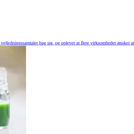
 vejledningssamtaler bag sig, og oplever at flere virksomheder ønsker a