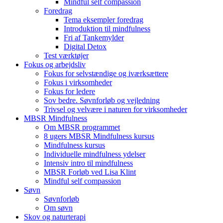
Mindful self compassion
Foredrag
Tema eksempler foredrag
Introduktion til mindfulness
Fri af Tankemylder
Digital Detox
Test værktøjer
Fokus og arbejdsliv
Fokus for selvstændige og iværksættere
Fokus i virksomheder
Fokus for ledere
Sov bedre. Søvnforløb og vejledning
Trivsel og velvære i naturen for virksomheder
MBSR Mindfulness
Om MBSR programmet
8 ugers MBSR Mindfulness kursus
Mindfulness kursus
Individuelle mindfulness ydelser
Intensiv intro til mindfulness
MBSR Forløb ved Lisa Klint
Mindful self compassion
Søvn
Søvnforløb
Om søvn
Skov og naturterapi