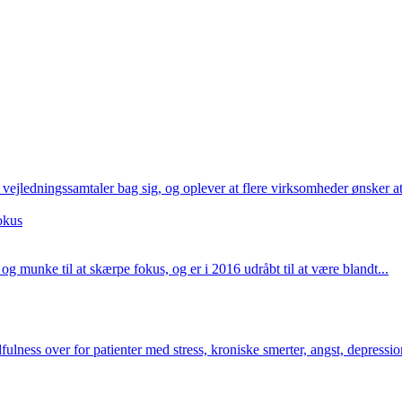
 vejledningssamtaler bag sig, og oplever at flere virksomheder ønsker a
okus
og munke til at skærpe fokus, og er i 2016 udråbt til at være blandt...
ess over for patienter med stress, kroniske smerter, angst, depression, 