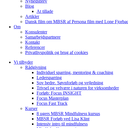
Nyhedsbrev
Blog
At tillade
Artikler
Dansk film om MBSR af Persona film med Lone Fjorbac
Om
Konsulenter
Samarbejdspartnere
Kontakt
Referencer
Privatlivspolitik og brug af cookies
Vi tilbyder
Rådgivning
Individuel sparring, mentoring & coaching
Ledersparring
Sov bedre. Søvnforløb og vejledning
Trivsel og velvære i naturen for virksomheder
Forløb: Focus INSIGHT
Focus Masterplan
Focus Fast Track
Kurser
8 ugers MBSR Mindfulness kursus
MBSR Forløb ved Lisa Klint
Intensiv intro til mindfulness