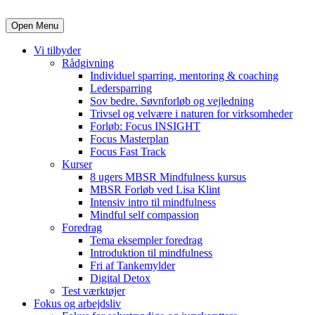
Open Menu
Vi tilbyder
Rådgivning
Individuel sparring, mentoring & coaching
Ledersparring
Sov bedre. Søvnforløb og vejledning
Trivsel og velvære i naturen for virksomheder
Forløb: Focus INSIGHT
Focus Masterplan
Focus Fast Track
Kurser
8 ugers MBSR Mindfulness kursus
MBSR Forløb ved Lisa Klint
Intensiv intro til mindfulness
Mindful self compassion
Foredrag
Tema eksempler foredrag
Introduktion til mindfulness
Fri af Tankemylder
Digital Detox
Test værktøjer
Fokus og arbejdsliv