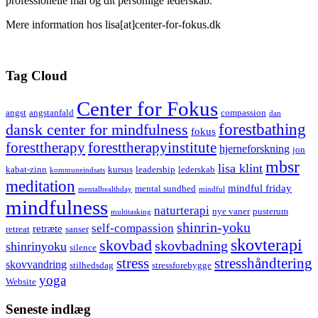
professionelle mål og dit personlige lederskab.
Mere information hos lisa[at]center-for-fokus.dk
Tag Cloud
Center for Fokus
angst
angstanfald
compassion
dan
forestbathing
dansk center for mindfulness
fokus
foresttherapy
foresttherapyinstitute
hjerneforskning
jon
mbsr
lisa klint
kabat-zinn
kursus
leadership
lederskab
kommuneindsats
meditation
mindful friday
mental sundhed
mentalhealthday
mindful
mindfulness
naturterapi
nye vaner
pusterum
multitasking
shinrin-yoku
self-compassion
retræte
retreat
sanser
skovterapi
skovbad
skovbadning
shinrinyoku
silence
stress
stresshåndtering
skovvandring
stilhedsdag
stressforebygge
yoga
Website
Seneste indlæg