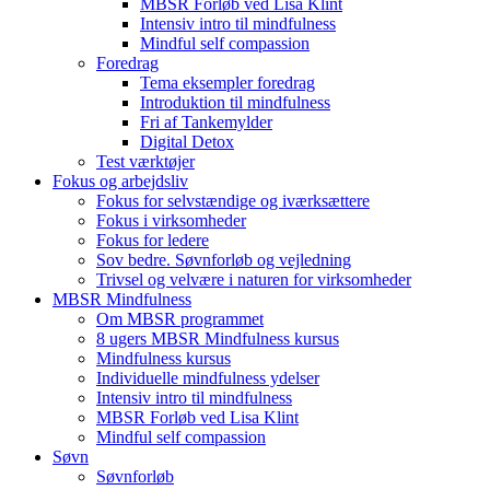
MBSR Forløb ved Lisa Klint
Intensiv intro til mindfulness
Mindful self compassion
Foredrag
Tema eksempler foredrag
Introduktion til mindfulness
Fri af Tankemylder
Digital Detox
Test værktøjer
Fokus og arbejdsliv
Fokus for selvstændige og iværksættere
Fokus i virksomheder
Fokus for ledere
Sov bedre. Søvnforløb og vejledning
Trivsel og velvære i naturen for virksomheder
MBSR Mindfulness
Om MBSR programmet
8 ugers MBSR Mindfulness kursus
Mindfulness kursus
Individuelle mindfulness ydelser
Intensiv intro til mindfulness
MBSR Forløb ved Lisa Klint
Mindful self compassion
Søvn
Søvnforløb