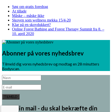
Søg om gratis foredrag
At tillade
Måske – måske ikke
Skoven som wellness mekka 15/4-20
Klar på en skovdukkert?
Online Forest Bathing and Forest Therapy Summit fra 8. –
10. april 2020
Abonner på vores nyhedsbrev
Tilmeld dig vores nyhedsbrev og modtag en 28 minutters
Bodyscan.
TILMELD
Tjek din mail - du skal bekræfte din