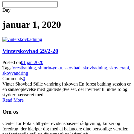
Day
januar 1, 2020
Vinterskovbad 29/2-20
Posted on
01 jan 2020
Tags
forestbathing
,
shinrin-yoku
,
skovbad
,
skovbadning
,
skovterapi
,
skovvandring
Comments
0
Vinter Skovbad Stille vandring i skoven En forest bathing session er
en sanseoplevelse med guidede øvelser, der inviterer til indre ro og
styrker nærværet med...
Read More
Om os
Center for Fokus tilbyder evidensbaseret rådgivning, kurser og
foredrag, der hjælper dig med at balancere dine personlige værdier,