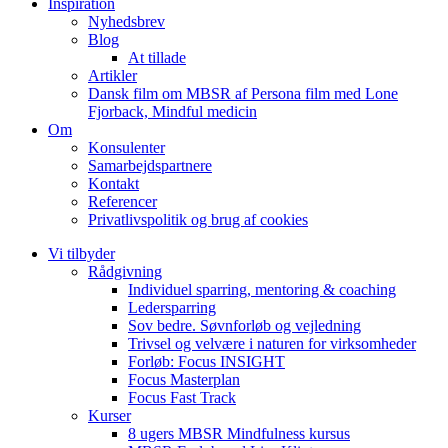
Inspiration
Nyhedsbrev
Blog
At tillade
Artikler
Dansk film om MBSR af Persona film med Lone
Fjorback, Mindful medicin
Om
Konsulenter
Samarbejdspartnere
Kontakt
Referencer
Privatlivspolitik og brug af cookies
Vi tilbyder
Rådgivning
Individuel sparring, mentoring & coaching
Ledersparring
Sov bedre. Søvnforløb og vejledning
Trivsel og velvære i naturen for virksomheder
Forløb: Focus INSIGHT
Focus Masterplan
Focus Fast Track
Kurser
8 ugers MBSR Mindfulness kursus