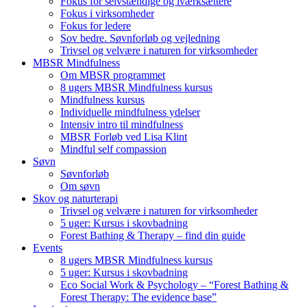
Fokus for selvstændige og iværksættere
Fokus i virksomheder
Fokus for ledere
Sov bedre. Søvnforløb og vejledning
Trivsel og velvære i naturen for virksomheder
MBSR Mindfulness
Om MBSR programmet
8 ugers MBSR Mindfulness kursus
Mindfulness kursus
Individuelle mindfulness ydelser
Intensiv intro til mindfulness
MBSR Forløb ved Lisa Klint
Mindful self compassion
Søvn
Søvnforløb
Om søvn
Skov og naturterapi
Trivsel og velvære i naturen for virksomheder
5 uger: Kursus i skovbadning
Forest Bathing & Therapy – find din guide
Events
8 ugers MBSR Mindfulness kursus
5 uger: Kursus i skovbadning
Eco Social Work & Psychology – “Forest Bathing &
Forest Therapy: The evidence base”