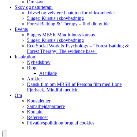
Om søvn
Skov og naturterapi
Trivsel og velvære i naturen for virksomheder
5 uger: Kursus i skovbadning
Forest Bathing & Therapy – find din guide
Events
8 ugers MBSR Mindfulness kursus
5 uger: Kursus i skovbadning
Eco Social Work & Psychology – “Forest Bathing &
Forest Therapy: The evidence base”
Inspiration
Nyhedsbrev
Blog
At tillade
Artikler
Dansk film om MBSR af Persona film med Lone
Fjorback, Mindful medicin
Om
Konsulenter
Samarbejdspartnere
Kontakt
Referencer
Privatlivspolitik og brug af cookies