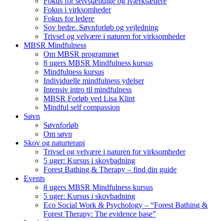
Fokus for selvstændige og iværksættere
Fokus i virksomheder
Fokus for ledere
Sov bedre. Søvnforløb og vejledning
Trivsel og velvære i naturen for virksomheder
MBSR Mindfulness
Om MBSR programmet
8 ugers MBSR Mindfulness kursus
Mindfulness kursus
Individuelle mindfulness ydelser
Intensiv intro til mindfulness
MBSR Forløb ved Lisa Klint
Mindful self compassion
Søvn
Søvnforløb
Om søvn
Skov og naturterapi
Trivsel og velvære i naturen for virksomheder
5 uger: Kursus i skovbadning
Forest Bathing & Therapy – find din guide
Events
8 ugers MBSR Mindfulness kursus
5 uger: Kursus i skovbadning
Eco Social Work & Psychology – “Forest Bathing &
Forest Therapy: The evidence base”