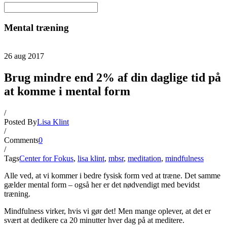
Mental træning
26
aug
2017
Brug mindre end 2% af din daglige tid på
at komme i mental form
/
Posted By
Lisa Klint
/
Comments
0
/
Tags
Center for Fokus
,
lisa klint
,
mbsr
,
meditation
,
mindfulness
Alle ved, at vi kommer i bedre fysisk form ved at træne. Det samme
gælder mental form – også her er det nødvendigt med bevidst
træning.
Mindfulness virker, hvis vi gør det! Men mange oplever, at det er
svært at dedikere ca 20 minutter hver dag på at meditere.