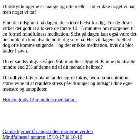
Undskyldningerne er mange og ofte reelle – tid er ikke noget vi har,
men noget vi tar!
Find det tidspunkt på dagen, der virker bedst for dig. For de fleste
virker det godt at allokere de første 10-15 minutter om morgenen til
en formel mindfulness meditation. Sidst på dagen kan også være det
tidspunkt du kan afsætte tid til dig selv på. Her vil dagens træthed
dog ofte komme snigende – og det er ikke meditation, hvis du blot
falder i søvn.
Du er sandsynligvis vågen 960 minutter i døgnet. Kunne du afsætte
mindre end 2% af denne tid til dit mentale helbred?
Dit udbytte bliver blandt andet større fokus, bedre koncentration,
større evne til at regulere stress påvirkninger og indsigt i dine egne
mønstre og autopiloter.
Hør en gratis 12 minutters meditation
Gamle hjerner får angst i den moderne verden
Mindfulness i naturen 15/10-17 kl 10-16