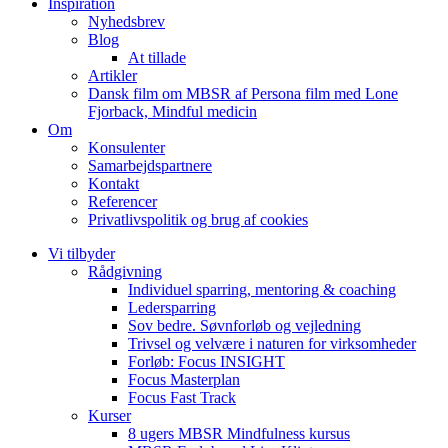
Inspiration
Nyhedsbrev
Blog
At tillade
Artikler
Dansk film om MBSR af Persona film med Lone
Fjorback, Mindful medicin
Om
Konsulenter
Samarbejdspartnere
Kontakt
Referencer
Privatlivspolitik og brug af cookies
Vi tilbyder
Rådgivning
Individuel sparring, mentoring & coaching
Ledersparring
Sov bedre. Søvnforløb og vejledning
Trivsel og velvære i naturen for virksomheder
Forløb: Focus INSIGHT
Focus Masterplan
Focus Fast Track
Kurser
8 ugers MBSR Mindfulness kursus