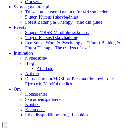
Om søvn
Skov og naturterapi
Trivsel og velvære i naturen for virksomheder
5 uger: Kursus i skovbadning
Forest Bathing & Therapy – find din guide
Events
8 ugers MBSR Mindfulness kursus
5 uger: Kursus i skovbadning
Eco Social Work & Psychology – “Forest Bathing &
Forest Therapy: The evidence base”
Inspiration
Nyhedsbrev
Blog
At tillade
Artikler
Dansk film om MBSR af Persona film med Lone
Fjorback, Mindful medicin
Om
Konsulenter
Samarbejdspartnere
Kontakt
Referencer
Privatlivspolitik og brug af cookies