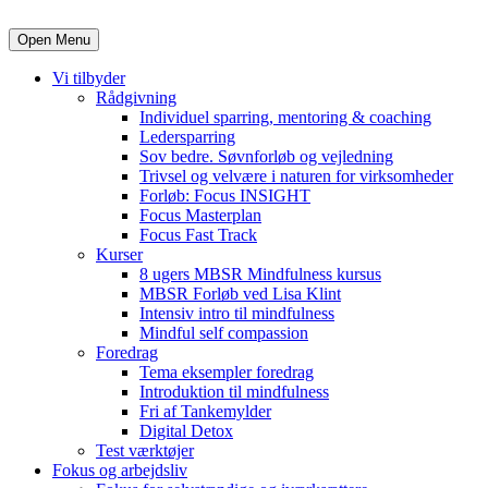
Open Menu
Vi tilbyder
Rådgivning
Individuel sparring, mentoring & coaching
Ledersparring
Sov bedre. Søvnforløb og vejledning
Trivsel og velvære i naturen for virksomheder
Forløb: Focus INSIGHT
Focus Masterplan
Focus Fast Track
Kurser
8 ugers MBSR Mindfulness kursus
MBSR Forløb ved Lisa Klint
Intensiv intro til mindfulness
Mindful self compassion
Foredrag
Tema eksempler foredrag
Introduktion til mindfulness
Fri af Tankemylder
Digital Detox
Test værktøjer
Fokus og arbejdsliv