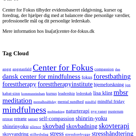
Center for Fokus tilbyder evidensbaseret rådgivning, kurser og
foredrag, der hjælper dig med at balancere dine personlige værdier,
professionelle mål og dit personlige lederskab.
Mere information hos lisa[at]center-for-fokus.dk
Tag Cloud
Center for Fokus
angst
angstanfald
compassion
dan
forestbathing
dansk center for mindfulness
fokus
foresttherapy
foresttherapyinstitute
hjerneforskning
jon
mbsr
lisa klint
kabat-zinn
kursus
leadership
lederskab
kommuneindsats
meditation
mindful friday
mental sundhed
mentalhealthday
mindful
mindfulness
naturterapi
nye vaner
pusterum
multitasking
shinrin-yoku
self-compassion
retræte
retreat
sanser
skovterapi
skovbad
skovbadning
shinrinyoku
silence
stress
stresshåndtering
skovvandring
stilhedsdag
stressforebygge