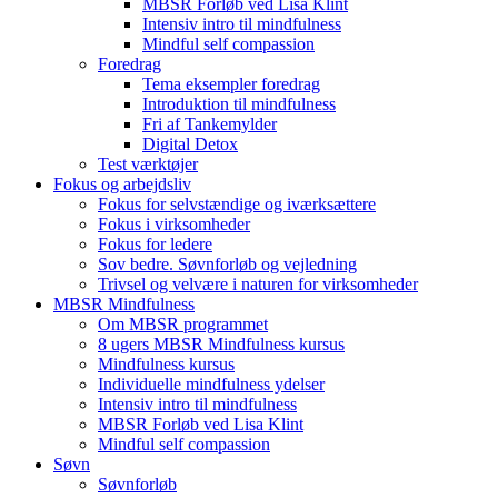
MBSR Forløb ved Lisa Klint
Intensiv intro til mindfulness
Mindful self compassion
Foredrag
Tema eksempler foredrag
Introduktion til mindfulness
Fri af Tankemylder
Digital Detox
Test værktøjer
Fokus og arbejdsliv
Fokus for selvstændige og iværksættere
Fokus i virksomheder
Fokus for ledere
Sov bedre. Søvnforløb og vejledning
Trivsel og velvære i naturen for virksomheder
MBSR Mindfulness
Om MBSR programmet
8 ugers MBSR Mindfulness kursus
Mindfulness kursus
Individuelle mindfulness ydelser
Intensiv intro til mindfulness
MBSR Forløb ved Lisa Klint
Mindful self compassion
Søvn
Søvnforløb