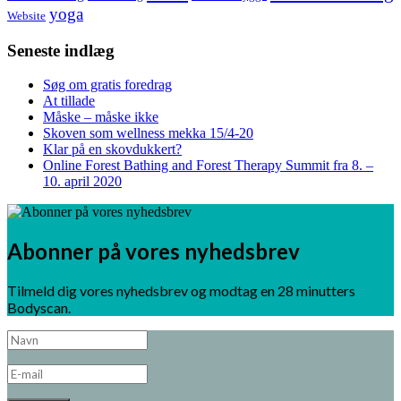
yoga
Website
Seneste indlæg
Søg om gratis foredrag
At tillade
Måske – måske ikke
Skoven som wellness mekka 15/4-20
Klar på en skovdukkert?
Online Forest Bathing and Forest Therapy Summit fra 8. –
10. april 2020
Abonner på vores nyhedsbrev
Tilmeld dig vores nyhedsbrev og modtag en 28 minutters
Bodyscan.