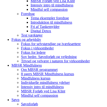
MBSR Forløb ved Lisa Klint
Intensiv intro til mindfulness
Mindful self compassion
Foredrag
Tema eksempler foredrag
Introduktion til mindfulness
Fri af Tankemylder
Digital Detox
Test værktøjer
Fokus og arbejdsliv
Fokus for selvstændige og iværksættere
Fokus i virksomheder
Fokus for ledere
Sov bedre. Søvnforløb og vejledning
Trivsel og velvære i naturen for virksomheder
MBSR Mindfulness
Om MBSR programmet
8 ugers MBSR Mindfulness kursus
Mindfulness kursus
Individuelle mindfulness ydelser
Intensiv intro til mindfulness
MBSR Forløb ved Lisa Klint
Mindful self compassion
Søvn
Søvnforløb