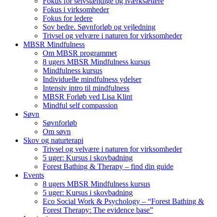
Fokus for selvstændige og iværksættere
Fokus i virksomheder
Fokus for ledere
Sov bedre. Søvnforløb og vejledning
Trivsel og velvære i naturen for virksomheder
MBSR Mindfulness
Om MBSR programmet
8 ugers MBSR Mindfulness kursus
Mindfulness kursus
Individuelle mindfulness ydelser
Intensiv intro til mindfulness
MBSR Forløb ved Lisa Klint
Mindful self compassion
Søvn
Søvnforløb
Om søvn
Skov og naturterapi
Trivsel og velvære i naturen for virksomheder
5 uger: Kursus i skovbadning
Forest Bathing & Therapy – find din guide
Events
8 ugers MBSR Mindfulness kursus
5 uger: Kursus i skovbadning
Eco Social Work & Psychology – “Forest Bathing &
Forest Therapy: The evidence base”