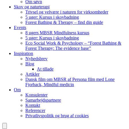
Om søvn
Skov og naturterapi
Trivsel og velvære i naturen for virksomheder
5 uger: Kursus i skovbadning
Forest Bathing & Therapy – find din guide
Events
8 ugers MBSR Mindfulness kursus
5 uger: Kursus i skovbadning
Eco Social Work & Psychology – “Forest Bathing &
Forest Therapy: The evidence base”
Inspiration
Nyhedsbrev
Blog
At tillade
Artikler
Dansk film om MBSR af Persona film med Lone
Fjorback, Mindful medicin
Om
Konsulenter
Samarbejdspartnere
Kontakt
Referencer
Privatlivspolitik og brug af cookies