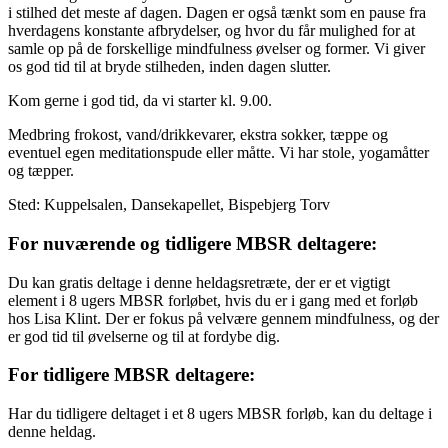
i stilhed det meste af dagen. Dagen er også tænkt som en pause fra
hverdagens konstante afbrydelser, og hvor du får mulighed for at
samle op på de forskellige mindfulness øvelser og former. Vi giver
os god tid til at bryde stilheden, inden dagen slutter.
Kom gerne i god tid, da vi starter kl. 9.00.
Medbring frokost, vand/drikkevarer, ekstra sokker, tæppe og
eventuel egen meditationspude eller måtte. Vi har stole, yogamåtter
og tæpper.
Sted: Kuppelsalen, Dansekapellet, Bispebjerg Torv
For nuværende og tidligere MBSR deltagere:
Du kan gratis deltage i denne heldagsretræte, der er et vigtigt
element i 8 ugers MBSR forløbet, hvis du er i gang med et forløb
hos Lisa Klint. Der er fokus på velvære gennem mindfulness, og der
er god tid til øvelserne og til at fordybe dig.
For tidligere MBSR deltagere:
Har du tidligere deltaget i et 8 ugers MBSR forløb, kan du deltage i
denne heldag.