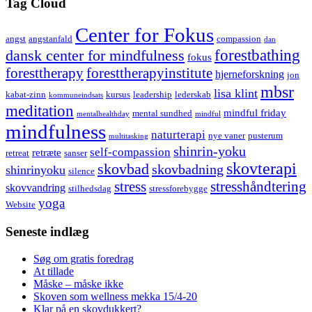
Tag Cloud
Center for Fokus
angst
angstanfald
compassion
dan
forestbathing
dansk center for mindfulness
fokus
foresttherapy
foresttherapyinstitute
hjerneforskning
jon
mbsr
lisa klint
kabat-zinn
kursus
leadership
lederskab
kommuneindsats
meditation
mindful friday
mental sundhed
mentalhealthday
mindful
mindfulness
naturterapi
nye vaner
pusterum
multitasking
shinrin-yoku
self-compassion
retræte
retreat
sanser
skovterapi
skovbad
skovbadning
shinrinyoku
silence
stress
stresshåndtering
skovvandring
stilhedsdag
stressforebygge
yoga
Website
Seneste indlæg
Søg om gratis foredrag
At tillade
Måske – måske ikke
Skoven som wellness mekka 15/4-20
Klar på en skovdukkert?