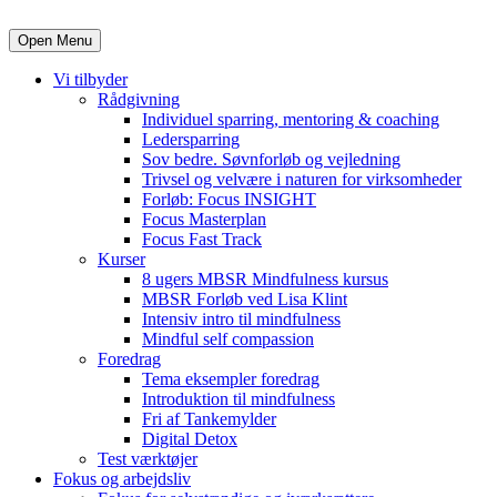
Open Menu
Vi tilbyder
Rådgivning
Individuel sparring, mentoring & coaching
Ledersparring
Sov bedre. Søvnforløb og vejledning
Trivsel og velvære i naturen for virksomheder
Forløb: Focus INSIGHT
Focus Masterplan
Focus Fast Track
Kurser
8 ugers MBSR Mindfulness kursus
MBSR Forløb ved Lisa Klint
Intensiv intro til mindfulness
Mindful self compassion
Foredrag
Tema eksempler foredrag
Introduktion til mindfulness
Fri af Tankemylder
Digital Detox
Test værktøjer
Fokus og arbejdsliv