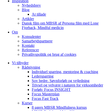
Inspiration
Nyhedsbrev
Blog
At tillade
Artikler
Dansk film om MBSR af Persona film med Lone
Fjorback, Mindful medicin
Om
Konsulenter
Samarbejdspartnere
Kontakt
Referencer
Privatlivspolitik og brug af cookies
Vi tilbyder
Rådgivning
Individuel sparring, mentoring & coaching
Ledersparring
Sov bedre. Søvnforløb og vejledning
Trivsel og velvære i naturen for virksomheder
Forløb: Focus INSIGHT
Focus Masterplan
Focus Fast Track
Kurser
8 ugers MBSR Mindfulness kursus