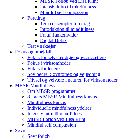
MBSR Forløb ved Lisa Klint
Intensiv intro til mindfulness
Mindful self compassion
Foredrag
Tema eksempler foredrag
Introduktion til mindfulness
Fri af Tankemylder
Digital Detox
Test værktøjer
Fokus og arbejdsliv
Fokus for selvstændige og iværksættere
Fokus i virksomheder
Fokus for ledere
Sov bedre. Søvnforløb og vejledning
Trivsel og velvære i naturen for virksomheder
MBSR Mindfulness
Om MBSR programmet
8 ugers MBSR Mindfulness kursus
Mindfulness kursus
Individuelle mindfulness ydelser
Intensiv intro til mindfulness
MBSR Forløb ved Lisa Klint
Mindful self compassion
Søvn
Søvnforløb