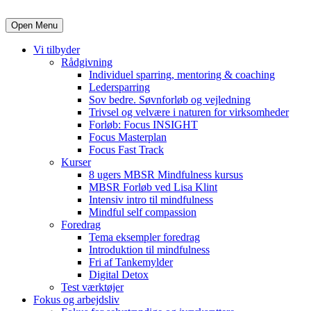
Open Menu
Vi tilbyder
Rådgivning
Individuel sparring, mentoring & coaching
Ledersparring
Sov bedre. Søvnforløb og vejledning
Trivsel og velvære i naturen for virksomheder
Forløb: Focus INSIGHT
Focus Masterplan
Focus Fast Track
Kurser
8 ugers MBSR Mindfulness kursus
MBSR Forløb ved Lisa Klint
Intensiv intro til mindfulness
Mindful self compassion
Foredrag
Tema eksempler foredrag
Introduktion til mindfulness
Fri af Tankemylder
Digital Detox
Test værktøjer
Fokus og arbejdsliv