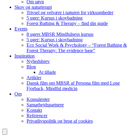
Om søvn
Skov og naturterapi
Trivsel og velvære i naturen for virksomheder
5 uger: Kursus i skovbadning
Forest Bathing & Therapy – find din guide
Events
8 ugers MBSR Mindfulness kursus
5 uger: Kursus i skovbadning
Eco Social Work & Psychology – “Forest Bathing &
Forest Therapy: The evidence base”
Inspiration
Nyhedsbrev
Blog
At tillade
Artikler
Dansk film om MBSR af Persona film med Lone
Fjorback, Mindful medicin
Om
Konsulenter
Samarbejdspartnere
Kontakt
Referencer
Privatlivspolitik og brug af cookies