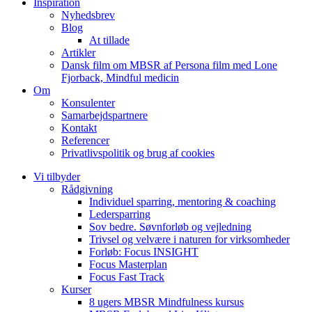
Inspiration
Nyhedsbrev
Blog
At tillade
Artikler
Dansk film om MBSR af Persona film med Lone
Fjorback, Mindful medicin
Om
Konsulenter
Samarbejdspartnere
Kontakt
Referencer
Privatlivspolitik og brug af cookies
Vi tilbyder
Rådgivning
Individuel sparring, mentoring & coaching
Ledersparring
Sov bedre. Søvnforløb og vejledning
Trivsel og velvære i naturen for virksomheder
Forløb: Focus INSIGHT
Focus Masterplan
Focus Fast Track
Kurser
8 ugers MBSR Mindfulness kursus