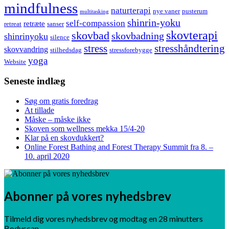
mindfulness
naturterapi
nye vaner
pusterum
multitasking
shinrin-yoku
self-compassion
retræte
retreat
sanser
skovterapi
skovbad
skovbadning
shinrinyoku
silence
stress
stresshåndtering
skovvandring
stilhedsdag
stressforebygge
yoga
Website
Seneste indlæg
Søg om gratis foredrag
At tillade
Måske – måske ikke
Skoven som wellness mekka 15/4-20
Klar på en skovdukkert?
Online Forest Bathing and Forest Therapy Summit fra 8. –
10. april 2020
Abonner på vores nyhedsbrev
Tilmeld dig vores nyhedsbrev og modtag en 28 minutters
Bodyscan.