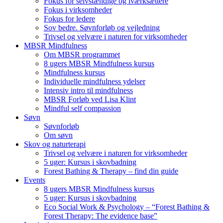
Fokus for selvstændige og iværksættere
Fokus i virksomheder
Fokus for ledere
Sov bedre. Søvnforløb og vejledning
Trivsel og velvære i naturen for virksomheder
MBSR Mindfulness
Om MBSR programmet
8 ugers MBSR Mindfulness kursus
Mindfulness kursus
Individuelle mindfulness ydelser
Intensiv intro til mindfulness
MBSR Forløb ved Lisa Klint
Mindful self compassion
Søvn
Søvnforløb
Om søvn
Skov og naturterapi
Trivsel og velvære i naturen for virksomheder
5 uger: Kursus i skovbadning
Forest Bathing & Therapy – find din guide
Events
8 ugers MBSR Mindfulness kursus
5 uger: Kursus i skovbadning
Eco Social Work & Psychology – “Forest Bathing &
Forest Therapy: The evidence base”