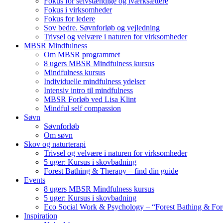
Fokus for selvstændige og iværksættere
Fokus i virksomheder
Fokus for ledere
Sov bedre. Søvnforløb og vejledning
Trivsel og velvære i naturen for virksomheder
MBSR Mindfulness
Om MBSR programmet
8 ugers MBSR Mindfulness kursus
Mindfulness kursus
Individuelle mindfulness ydelser
Intensiv intro til mindfulness
MBSR Forløb ved Lisa Klint
Mindful self compassion
Søvn
Søvnforløb
Om søvn
Skov og naturterapi
Trivsel og velvære i naturen for virksomheder
5 uger: Kursus i skovbadning
Forest Bathing & Therapy – find din guide
Events
8 ugers MBSR Mindfulness kursus
5 uger: Kursus i skovbadning
Eco Social Work & Psychology – “Forest Bathing & For
Inspiration