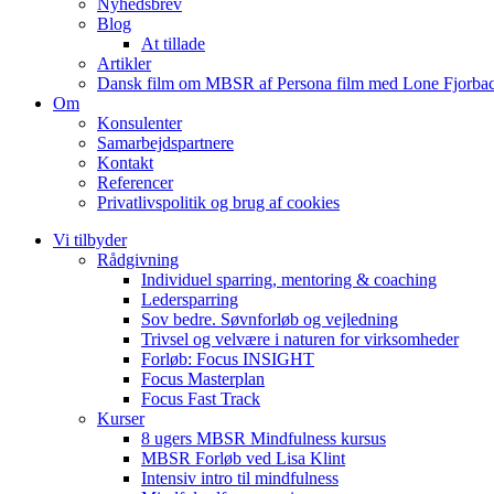
Nyhedsbrev
Blog
At tillade
Artikler
Dansk film om MBSR af Persona film med Lone Fjorbac
Om
Konsulenter
Samarbejdspartnere
Kontakt
Referencer
Privatlivspolitik og brug af cookies
Vi tilbyder
Rådgivning
Individuel sparring, mentoring & coaching
Ledersparring
Sov bedre. Søvnforløb og vejledning
Trivsel og velvære i naturen for virksomheder
Forløb: Focus INSIGHT
Focus Masterplan
Focus Fast Track
Kurser
8 ugers MBSR Mindfulness kursus
MBSR Forløb ved Lisa Klint
Intensiv intro til mindfulness