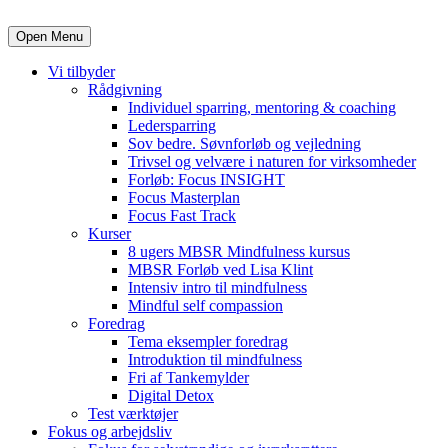
Open Menu
Vi tilbyder
Rådgivning
Individuel sparring, mentoring & coaching
Ledersparring
Sov bedre. Søvnforløb og vejledning
Trivsel og velvære i naturen for virksomheder
Forløb: Focus INSIGHT
Focus Masterplan
Focus Fast Track
Kurser
8 ugers MBSR Mindfulness kursus
MBSR Forløb ved Lisa Klint
Intensiv intro til mindfulness
Mindful self compassion
Foredrag
Tema eksempler foredrag
Introduktion til mindfulness
Fri af Tankemylder
Digital Detox
Test værktøjer
Fokus og arbejdsliv