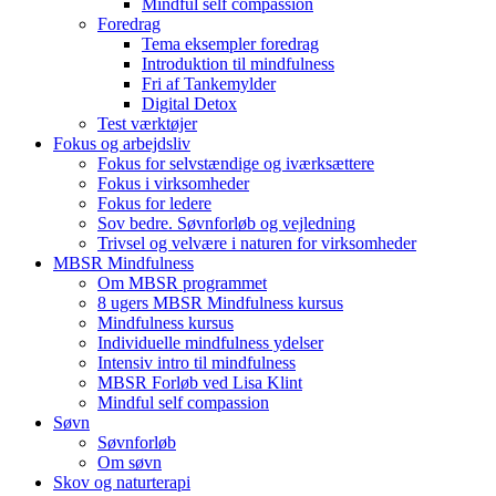
Mindful self compassion
Foredrag
Tema eksempler foredrag
Introduktion til mindfulness
Fri af Tankemylder
Digital Detox
Test værktøjer
Fokus og arbejdsliv
Fokus for selvstændige og iværksættere
Fokus i virksomheder
Fokus for ledere
Sov bedre. Søvnforløb og vejledning
Trivsel og velvære i naturen for virksomheder
MBSR Mindfulness
Om MBSR programmet
8 ugers MBSR Mindfulness kursus
Mindfulness kursus
Individuelle mindfulness ydelser
Intensiv intro til mindfulness
MBSR Forløb ved Lisa Klint
Mindful self compassion
Søvn
Søvnforløb
Om søvn
Skov og naturterapi