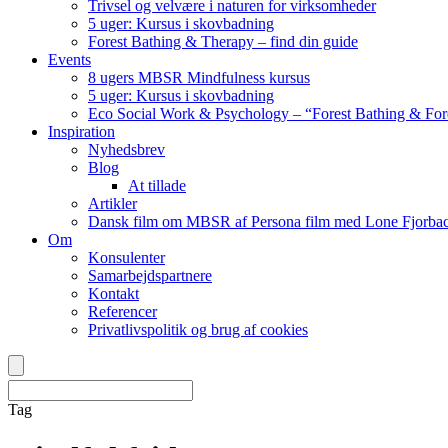
Trivsel og velvære i naturen for virksomheder
5 uger: Kursus i skovbadning
Forest Bathing & Therapy – find din guide
Events
8 ugers MBSR Mindfulness kursus
5 uger: Kursus i skovbadning
Eco Social Work & Psychology – “Forest Bathing & For
Inspiration
Nyhedsbrev
Blog
At tillade
Artikler
Dansk film om MBSR af Persona film med Lone Fjorbac
Om
Konsulenter
Samarbejdspartnere
Kontakt
Referencer
Privatlivspolitik og brug af cookies
Tag