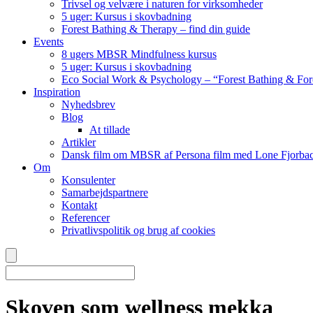
Trivsel og velvære i naturen for virksomheder
5 uger: Kursus i skovbadning
Forest Bathing & Therapy – find din guide
Events
8 ugers MBSR Mindfulness kursus
5 uger: Kursus i skovbadning
Eco Social Work & Psychology – “Forest Bathing & For
Inspiration
Nyhedsbrev
Blog
At tillade
Artikler
Dansk film om MBSR af Persona film med Lone Fjorbac
Om
Konsulenter
Samarbejdspartnere
Kontakt
Referencer
Privatlivspolitik og brug af cookies
Skoven som wellness mekka