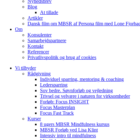
Nyhedsbrev
Blog
At tillade
Artikler
Dansk film om MBSR af Persona film med Lone Fjorbac
Om
Konsulenter
Samarbejdspartnere
Kontakt
Referencer
Privatlivspolitik og brug af cookies
Vi tilbyder
Rådgivning
Individuel sparring, mentoring & coaching
Ledersparring
Sov bedre. Søvnforløb og vejledning
Trivsel og velvære i naturen for virksomheder
Forløb: Focus INSIGHT
Focus Masterplan
Focus Fast Track
Kurser
8 ugers MBSR Mindfulness kursus
MBSR Forløb ved Lisa Klint
Intensiv intro til mindfulness