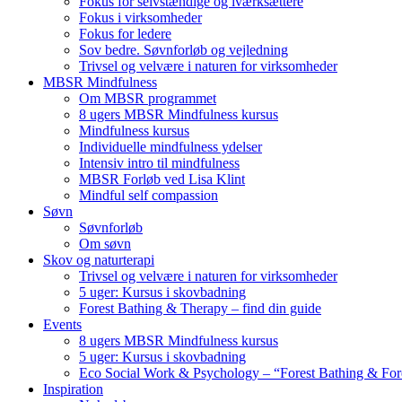
Fokus for selvstændige og iværksættere
Fokus i virksomheder
Fokus for ledere
Sov bedre. Søvnforløb og vejledning
Trivsel og velvære i naturen for virksomheder
MBSR Mindfulness
Om MBSR programmet
8 ugers MBSR Mindfulness kursus
Mindfulness kursus
Individuelle mindfulness ydelser
Intensiv intro til mindfulness
MBSR Forløb ved Lisa Klint
Mindful self compassion
Søvn
Søvnforløb
Om søvn
Skov og naturterapi
Trivsel og velvære i naturen for virksomheder
5 uger: Kursus i skovbadning
Forest Bathing & Therapy – find din guide
Events
8 ugers MBSR Mindfulness kursus
5 uger: Kursus i skovbadning
Eco Social Work & Psychology – “Forest Bathing & For
Inspiration