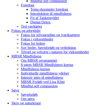
Mindful self compassion
Foredrag
Tema eksempler foredrag
Introduktion til mindfulness
Fri af Tankemylder
Digital Detox
Test værktøjer
Fokus og arbejdsliv
Fokus for selvstændige og iværksættere
Fokus i virksomheder
Fokus for ledere
Sov bedre. Søvnforløb og vejledning
Trivsel og velvære i naturen for virksomheder
MBSR Mindfulness
Om MBSR programmet
8 ugers MBSR Mindfulness kursus
Mindfulness kursus
Individuelle mindfulness ydelser
Intensiv intro til mindfulness
MBSR Forløb ved Lisa Klint
Mindful self compassion
Søvn
Søvnforløb
Om søvn
Skov og naturterapi