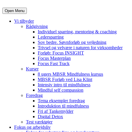
Open Menu
Vi tilbyder
Rådgivning
Individuel sparring, mentoring & coaching
Ledersparring
Sov bedre. Søvnforløb og vejledning
Trivsel og velvære i naturen for virksomheder
Forløb: Focus INSIGHT
Focus Masterplan
Focus Fast Track
Kurser
8 ugers MBSR Mindfulness kursus
MBSR Forløb ved Lisa Klint
Intensiv intro til mindfulness
Mindful self compassion
Foredrag
Tema eksempler foredrag
Introduktion til mindfulness
Fri af Tankemylder
Digital Detox
Test værktøjer
Fokus og arbejdsliv