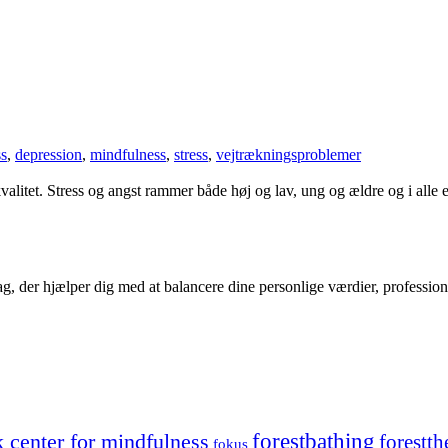
ss
,
depression
,
mindfulness
,
stress
,
vejtrækningsproblemer
litet. Stress og angst rammer både høj og lav, ung og ældre og i alle e
g, der hjælper dig med at balancere dine personlige værdier, profession
forestbathing
 center for mindfulness
forestth
fokus