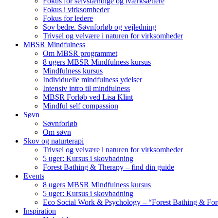
Fokus for selvstændige og iværksættere
Fokus i virksomheder
Fokus for ledere
Sov bedre. Søvnforløb og vejledning
Trivsel og velvære i naturen for virksomheder
MBSR Mindfulness
Om MBSR programmet
8 ugers MBSR Mindfulness kursus
Mindfulness kursus
Individuelle mindfulness ydelser
Intensiv intro til mindfulness
MBSR Forløb ved Lisa Klint
Mindful self compassion
Søvn
Søvnforløb
Om søvn
Skov og naturterapi
Trivsel og velvære i naturen for virksomheder
5 uger: Kursus i skovbadning
Forest Bathing & Therapy – find din guide
Events
8 ugers MBSR Mindfulness kursus
5 uger: Kursus i skovbadning
Eco Social Work & Psychology – “Forest Bathing & For
Inspiration