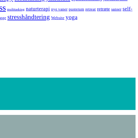
ss
naturterapi
self-
retræte
nye vaner
pusterum
retreat
sanser
multitasking
stresshåndtering
yoga
ygge
Website