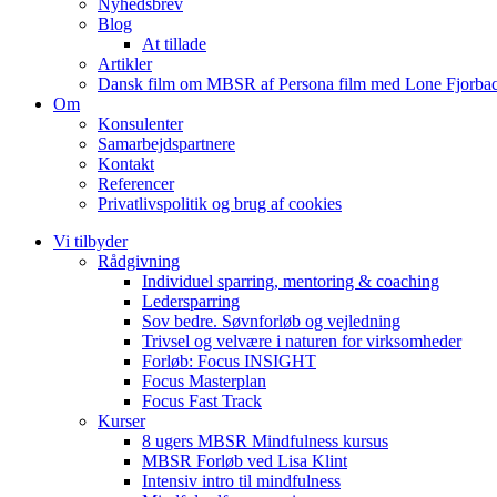
Nyhedsbrev
Blog
At tillade
Artikler
Dansk film om MBSR af Persona film med Lone Fjorbac
Om
Konsulenter
Samarbejdspartnere
Kontakt
Referencer
Privatlivspolitik og brug af cookies
Vi tilbyder
Rådgivning
Individuel sparring, mentoring & coaching
Ledersparring
Sov bedre. Søvnforløb og vejledning
Trivsel og velvære i naturen for virksomheder
Forløb: Focus INSIGHT
Focus Masterplan
Focus Fast Track
Kurser
8 ugers MBSR Mindfulness kursus
MBSR Forløb ved Lisa Klint
Intensiv intro til mindfulness