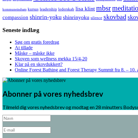
mbsr
meditati
lisa klint
kursus
leadership
lederskab
kommuneindsats
skovbad
shinrin-yoku
sko
shinrinyoku
compassion
silence
Seneste indlæg
Søg om gratis foredrag
At tillade
Måske – måske ikke
Skoven som wellness mekka 15/4-20
Klar på en skovdukkert?
Online Forest Bathing and Forest Therapy Summit fra 8. – 10. 
Abonner på vores nyhedsbrev
Tilmeld dig vores nyhedsbrev og modtag en 28 minutters Bodys