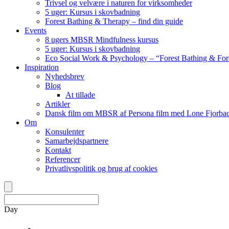
Trivsel og velvære i naturen for virksomheder
5 uger: Kursus i skovbadning
Forest Bathing & Therapy – find din guide
Events
8 ugers MBSR Mindfulness kursus
5 uger: Kursus i skovbadning
Eco Social Work & Psychology – “Forest Bathing & For
Inspiration
Nyhedsbrev
Blog
At tillade
Artikler
Dansk film om MBSR af Persona film med Lone Fjorbac
Om
Konsulenter
Samarbejdspartnere
Kontakt
Referencer
Privatlivspolitik og brug af cookies
Day