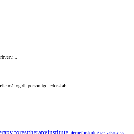
rhverv....
elle mål og dit personlige lederskab.
erapy
foresttherapyinstitute
hjerneforskning
jon kabat-zinn