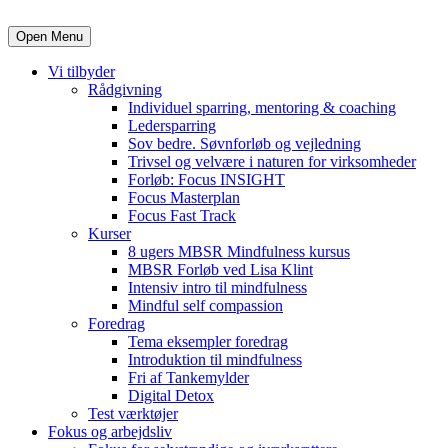
Open Menu
Vi tilbyder
Rådgivning
Individuel sparring, mentoring & coaching
Ledersparring
Sov bedre. Søvnforløb og vejledning
Trivsel og velvære i naturen for virksomheder
Forløb: Focus INSIGHT
Focus Masterplan
Focus Fast Track
Kurser
8 ugers MBSR Mindfulness kursus
MBSR Forløb ved Lisa Klint
Intensiv intro til mindfulness
Mindful self compassion
Foredrag
Tema eksempler foredrag
Introduktion til mindfulness
Fri af Tankemylder
Digital Detox
Test værktøjer
Fokus og arbejdsliv