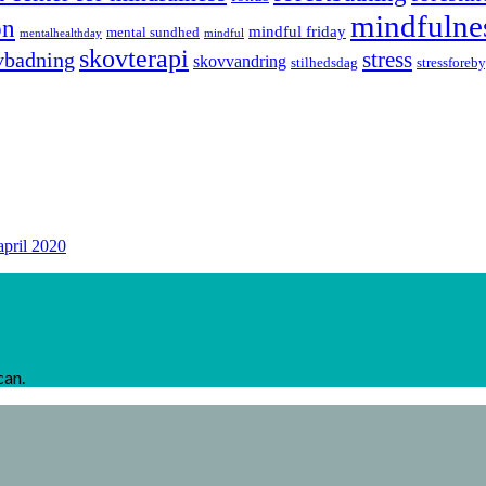
mindfulne
on
mindful friday
mental sundhed
mentalhealthday
mindful
skovterapi
stress
vbadning
skovvandring
stilhedsdag
stressforeb
april 2020
can.