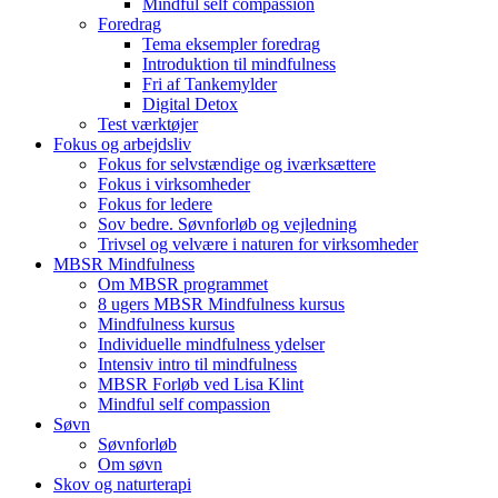
Mindful self compassion
Foredrag
Tema eksempler foredrag
Introduktion til mindfulness
Fri af Tankemylder
Digital Detox
Test værktøjer
Fokus og arbejdsliv
Fokus for selvstændige og iværksættere
Fokus i virksomheder
Fokus for ledere
Sov bedre. Søvnforløb og vejledning
Trivsel og velvære i naturen for virksomheder
MBSR Mindfulness
Om MBSR programmet
8 ugers MBSR Mindfulness kursus
Mindfulness kursus
Individuelle mindfulness ydelser
Intensiv intro til mindfulness
MBSR Forløb ved Lisa Klint
Mindful self compassion
Søvn
Søvnforløb
Om søvn
Skov og naturterapi