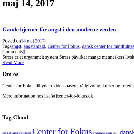
maj 14, 2017
Gamle hjerner får angst i den moderne verden
Posted on
14 maj 2017
Tags
angst
,
angstanfald
,
Center for Fokus
,
dansk center for mindfulne
Comments
0
Stress er et urgammelt system Stress påvirker mange menneskers livskva
Read More
Om os
Center for Fokus tilbyder evidensbaseret rådgivning, kurser og foredra
Mere information hos lisa[at]center-for-fokus.dk
Tag Cloud
Center for Fokus
dansk
angst
angstanfald
compassion
dan