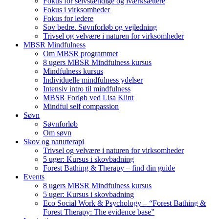
Fokus for selvstændige og iværksættere
Fokus i virksomheder
Fokus for ledere
Sov bedre. Søvnforløb og vejledning
Trivsel og velvære i naturen for virksomheder
MBSR Mindfulness
Om MBSR programmet
8 ugers MBSR Mindfulness kursus
Mindfulness kursus
Individuelle mindfulness ydelser
Intensiv intro til mindfulness
MBSR Forløb ved Lisa Klint
Mindful self compassion
Søvn
Søvnforløb
Om søvn
Skov og naturterapi
Trivsel og velvære i naturen for virksomheder
5 uger: Kursus i skovbadning
Forest Bathing & Therapy – find din guide
Events
8 ugers MBSR Mindfulness kursus
5 uger: Kursus i skovbadning
Eco Social Work & Psychology – “Forest Bathing &
Forest Therapy: The evidence base”