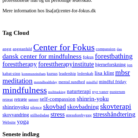
professionelle mål og dit personlige lederskab.
Mere information hos lisa[at]center-for-fokus.dk
Tag Cloud
Center for Fokus
angst
angstanfald
compassion
dan
forestbathing
dansk center for mindfulness
fokus
foresttherapy
foresttherapyinstitute
hjerneforskning
jon
mbsr
lisa klint
kabat-zinn
kursus
leadership
lederskab
kommuneindsats
meditation
mindful friday
mental sundhed
mentalhealthday
mindful
mindfulness
naturterapi
nye vaner
pusterum
multitasking
shinrin-yoku
self-compassion
retræte
retreat
sanser
skovterapi
skovbad
skovbadning
shinrinyoku
silence
stress
stresshåndtering
skovvandring
stilhedsdag
stressforebygge
yoga
Website
Seneste indlæg