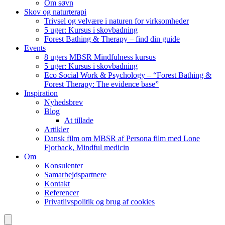
Om søvn
Skov og naturterapi
Trivsel og velvære i naturen for virksomheder
5 uger: Kursus i skovbadning
Forest Bathing & Therapy – find din guide
Events
8 ugers MBSR Mindfulness kursus
5 uger: Kursus i skovbadning
Eco Social Work & Psychology – “Forest Bathing &
Forest Therapy: The evidence base”
Inspiration
Nyhedsbrev
Blog
At tillade
Artikler
Dansk film om MBSR af Persona film med Lone
Fjorback, Mindful medicin
Om
Konsulenter
Samarbejdspartnere
Kontakt
Referencer
Privatlivspolitik og brug af cookies