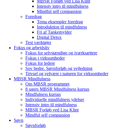
MBSR Forløb ved Lisa Klint
Intensiv intro til mindfulness
Mindful self compassion
Foredrag
Tema eksempler foredrag
Introduktion til mindfulness
Fri af Tankemylder
Digital Detox
Test værktøjer
Fokus og arbejdsliv
Fokus for selvstændige og iværksættere
Fokus i virksomheder
Fokus for ledere
Sov bedre. Søvnforløb og vejledning
Trivsel og velvære i naturen for virksomheder
MBSR Mindfulness
Om MBSR programmet
8 ugers MBSR Mindfulness kursus
Mindfulness kursus
Individuelle mindfulness ydelser
Intensiv intro til mindfulness
MBSR Forløb ved Lisa Klint
Mindful self compassion
Søvn
Søvnforløb