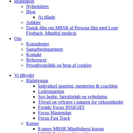
Inspiration
Nyhedsbrev
Blog
At tillade
Artikler
Dansk film om MBSR af Persona film med Lone
Fjorback, Mindful medicin
Om
Konsulenter
Samarbejdspartnere
Kontakt
Referencer
Privatlivspolitik og brug af cookies
Vi tilbyder
Rådgivning
Individuel sparring, mentoring & coaching
Ledersparring
Sov bedre. Søvnforløb og vejledning
Trivsel og velvære i naturen for virksomheder
Forløb: Focus INSIGHT
Focus Masterplan
Focus Fast Track
Kurser
8 ugers MBSR Mindfulness kursus