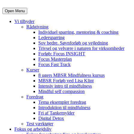
Open Menu
Vi tilbyder
Rådgivning
Individuel sparring, mentoring & coaching
Ledersparring
Sov bedre. Søvnforløb og vejledning
Trivsel og velvære i naturen for virksomheder
Forløb: Focus INSIGHT
Focus Masterplan
Focus Fast Track
Kurser
8 ugers MBSR Mindfulness kursus
MBSR Forløb ved Lisa Klint
Intensiv intro til mindfulness
Mindful self compassion
Foredrag
Tema eksempler foredrag
Introduktion til mindfulness
Fri af Tankemylder
Digital Detox
Test værktøjer
Fokus og arbejdsliv