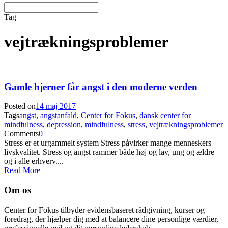
Tag
vejtrækningsproblemer
Gamle hjerner får angst i den moderne verden
Posted on
14 maj 2017
Tags
angst
,
angstanfald
,
Center for Fokus
,
dansk center for
mindfulness
,
depression
,
mindfulness
,
stress
,
vejtrækningsproblemer
Comments
0
Stress er et urgammelt system Stress påvirker mange menneskers
livskvalitet. Stress og angst rammer både høj og lav, ung og ældre
og i alle erhverv....
Read More
Om os
Center for Fokus tilbyder evidensbaseret rådgivning, kurser og
foredrag, der hjælper dig med at balancere dine personlige værdier,