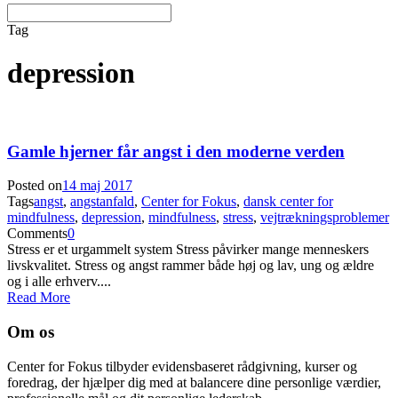
Tag
depression
Gamle hjerner får angst i den moderne verden
Posted on
14 maj 2017
Tags
angst
,
angstanfald
,
Center for Fokus
,
dansk center for
mindfulness
,
depression
,
mindfulness
,
stress
,
vejtrækningsproblemer
Comments
0
Stress er et urgammelt system Stress påvirker mange menneskers
livskvalitet. Stress og angst rammer både høj og lav, ung og ældre
og i alle erhverv....
Read More
Om os
Center for Fokus tilbyder evidensbaseret rådgivning, kurser og
foredrag, der hjælper dig med at balancere dine personlige værdier,