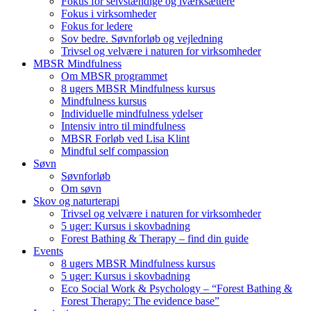
Fokus for selvstændige og iværksættere
Fokus i virksomheder
Fokus for ledere
Sov bedre. Søvnforløb og vejledning
Trivsel og velvære i naturen for virksomheder
MBSR Mindfulness
Om MBSR programmet
8 ugers MBSR Mindfulness kursus
Mindfulness kursus
Individuelle mindfulness ydelser
Intensiv intro til mindfulness
MBSR Forløb ved Lisa Klint
Mindful self compassion
Søvn
Søvnforløb
Om søvn
Skov og naturterapi
Trivsel og velvære i naturen for virksomheder
5 uger: Kursus i skovbadning
Forest Bathing & Therapy – find din guide
Events
8 ugers MBSR Mindfulness kursus
5 uger: Kursus i skovbadning
Eco Social Work & Psychology – “Forest Bathing &
Forest Therapy: The evidence base”