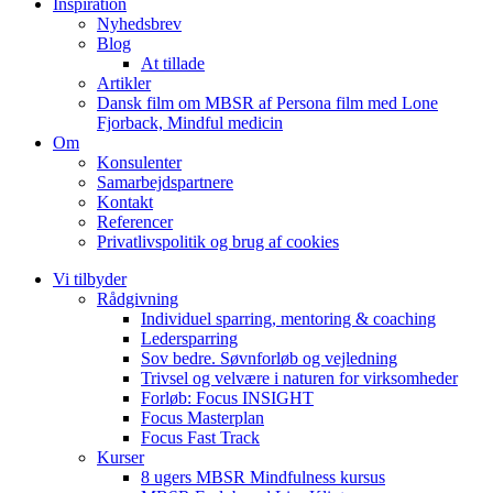
Inspiration
Nyhedsbrev
Blog
At tillade
Artikler
Dansk film om MBSR af Persona film med Lone
Fjorback, Mindful medicin
Om
Konsulenter
Samarbejdspartnere
Kontakt
Referencer
Privatlivspolitik og brug af cookies
Vi tilbyder
Rådgivning
Individuel sparring, mentoring & coaching
Ledersparring
Sov bedre. Søvnforløb og vejledning
Trivsel og velvære i naturen for virksomheder
Forløb: Focus INSIGHT
Focus Masterplan
Focus Fast Track
Kurser
8 ugers MBSR Mindfulness kursus