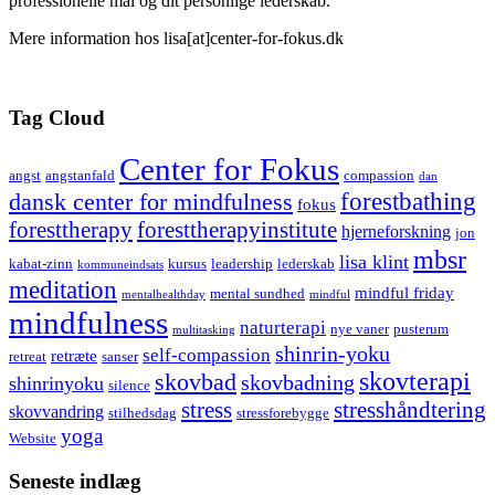
professionelle mål og dit personlige lederskab.
Mere information hos lisa[at]center-for-fokus.dk
Tag Cloud
Center for Fokus
angst
angstanfald
compassion
dan
forestbathing
dansk center for mindfulness
fokus
foresttherapy
foresttherapyinstitute
hjerneforskning
jon
mbsr
lisa klint
kabat-zinn
kursus
leadership
lederskab
kommuneindsats
meditation
mindful friday
mental sundhed
mentalhealthday
mindful
mindfulness
naturterapi
nye vaner
pusterum
multitasking
shinrin-yoku
self-compassion
retræte
retreat
sanser
skovterapi
skovbad
skovbadning
shinrinyoku
silence
stress
stresshåndtering
skovvandring
stilhedsdag
stressforebygge
yoga
Website
Seneste indlæg