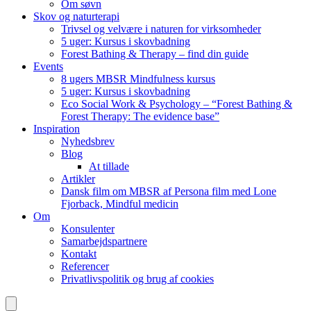
Om søvn
Skov og naturterapi
Trivsel og velvære i naturen for virksomheder
5 uger: Kursus i skovbadning
Forest Bathing & Therapy – find din guide
Events
8 ugers MBSR Mindfulness kursus
5 uger: Kursus i skovbadning
Eco Social Work & Psychology – “Forest Bathing &
Forest Therapy: The evidence base”
Inspiration
Nyhedsbrev
Blog
At tillade
Artikler
Dansk film om MBSR af Persona film med Lone
Fjorback, Mindful medicin
Om
Konsulenter
Samarbejdspartnere
Kontakt
Referencer
Privatlivspolitik og brug af cookies