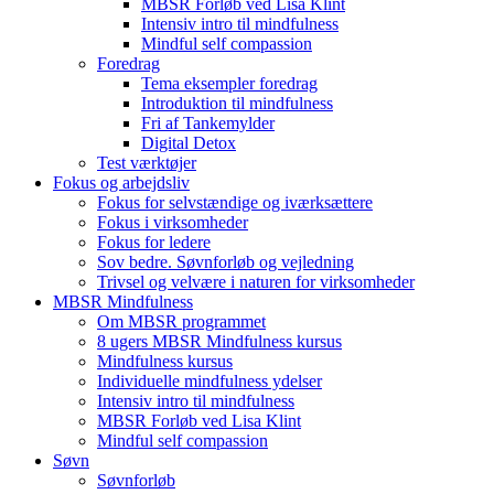
MBSR Forløb ved Lisa Klint
Intensiv intro til mindfulness
Mindful self compassion
Foredrag
Tema eksempler foredrag
Introduktion til mindfulness
Fri af Tankemylder
Digital Detox
Test værktøjer
Fokus og arbejdsliv
Fokus for selvstændige og iværksættere
Fokus i virksomheder
Fokus for ledere
Sov bedre. Søvnforløb og vejledning
Trivsel og velvære i naturen for virksomheder
MBSR Mindfulness
Om MBSR programmet
8 ugers MBSR Mindfulness kursus
Mindfulness kursus
Individuelle mindfulness ydelser
Intensiv intro til mindfulness
MBSR Forløb ved Lisa Klint
Mindful self compassion
Søvn
Søvnforløb