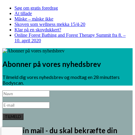
Søg om gratis foredrag
At tillade
Måske – måske ikke
Skoven som wellness mekka 15/4-20
Klar på en skovdukkert?
Online Forest Bathing and Forest Therapy Summit fra 8. –
10. april 2020
Abonner på vores nyhedsbrev
Tilmeld dig vores nyhedsbrev og modtag en 28 minutters
Bodyscan.
TILMELD
Tjek din mail - du skal bekræfte din