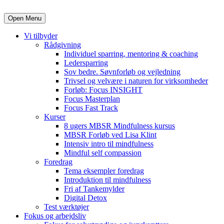
Open Menu
Vi tilbyder
Rådgivning
Individuel sparring, mentoring & coaching
Ledersparring
Sov bedre. Søvnforløb og vejledning
Trivsel og velvære i naturen for virksomheder
Forløb: Focus INSIGHT
Focus Masterplan
Focus Fast Track
Kurser
8 ugers MBSR Mindfulness kursus
MBSR Forløb ved Lisa Klint
Intensiv intro til mindfulness
Mindful self compassion
Foredrag
Tema eksempler foredrag
Introduktion til mindfulness
Fri af Tankemylder
Digital Detox
Test værktøjer
Fokus og arbejdsliv