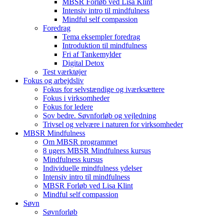
MBSR Forløb ved Lisa Klint
Intensiv intro til mindfulness
Mindful self compassion
Foredrag
Tema eksempler foredrag
Introduktion til mindfulness
Fri af Tankemylder
Digital Detox
Test værktøjer
Fokus og arbejdsliv
Fokus for selvstændige og iværksættere
Fokus i virksomheder
Fokus for ledere
Sov bedre. Søvnforløb og vejledning
Trivsel og velvære i naturen for virksomheder
MBSR Mindfulness
Om MBSR programmet
8 ugers MBSR Mindfulness kursus
Mindfulness kursus
Individuelle mindfulness ydelser
Intensiv intro til mindfulness
MBSR Forløb ved Lisa Klint
Mindful self compassion
Søvn
Søvnforløb