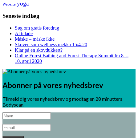
yoga
Website
Seneste indlæg
Søg om gratis foredrag
At tillade
Måske – måske ikke
Skoven som wellness mekka 15/4-20
Klar på en skovdukkert?
Online Forest Bathing and Forest Therapy Summit fra 8. –
10. april 2020
Abonner på vores nyhedsbrev
Tilmeld dig vores nyhedsbrev og modtag en 28 minutters
Bodyscan.