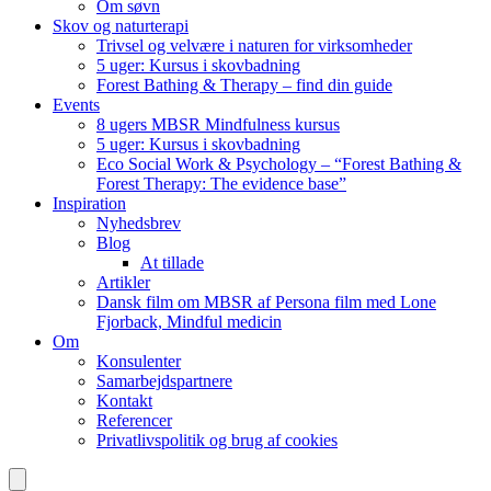
Om søvn
Skov og naturterapi
Trivsel og velvære i naturen for virksomheder
5 uger: Kursus i skovbadning
Forest Bathing & Therapy – find din guide
Events
8 ugers MBSR Mindfulness kursus
5 uger: Kursus i skovbadning
Eco Social Work & Psychology – “Forest Bathing &
Forest Therapy: The evidence base”
Inspiration
Nyhedsbrev
Blog
At tillade
Artikler
Dansk film om MBSR af Persona film med Lone
Fjorback, Mindful medicin
Om
Konsulenter
Samarbejdspartnere
Kontakt
Referencer
Privatlivspolitik og brug af cookies