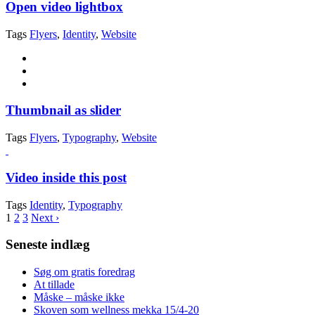
Open video lightbox
Tags
Flyers
,
Identity
,
Website
Thumbnail as slider
Tags
Flyers
,
Typography
,
Website
Video inside this post
Tags
Identity
,
Typography
1
2
3
Next ›
Seneste indlæg
Søg om gratis foredrag
At tillade
Måske – måske ikke
Skoven som wellness mekka 15/4-20