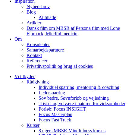
Inspiration
Nyhedsbrev
Blog
At tillade
Artikler
Dansk film om MBSR af Persona film med Lone
Fjorback, Mindful medicin
Om
Konsulenter
Samarbejdspartnere
Kontakt
Referencer
Privatlivspolitik og brug af cookies
Vi tilbyder
Rådgivning
Individuel sparring, mentoring & coaching
Ledersparring
Sov bedre. Søvnforløb og vejledning
Trivsel og velvære i naturen for virksomheder
Forløb: Focus INSIGHT
Focus Masterplan
Focus Fast Track
Kurser
8 ugers MBSR Mindfulness kursus