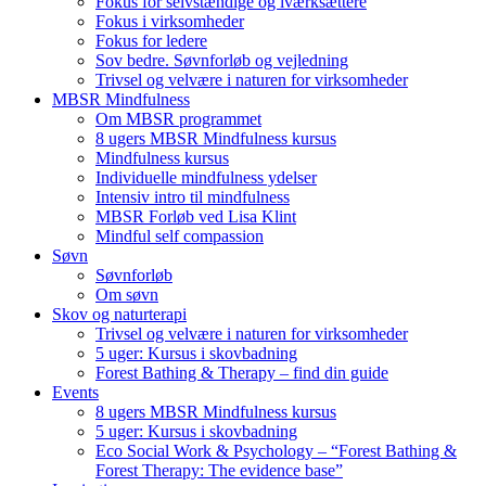
Fokus for selvstændige og iværksættere
Fokus i virksomheder
Fokus for ledere
Sov bedre. Søvnforløb og vejledning
Trivsel og velvære i naturen for virksomheder
MBSR Mindfulness
Om MBSR programmet
8 ugers MBSR Mindfulness kursus
Mindfulness kursus
Individuelle mindfulness ydelser
Intensiv intro til mindfulness
MBSR Forløb ved Lisa Klint
Mindful self compassion
Søvn
Søvnforløb
Om søvn
Skov og naturterapi
Trivsel og velvære i naturen for virksomheder
5 uger: Kursus i skovbadning
Forest Bathing & Therapy – find din guide
Events
8 ugers MBSR Mindfulness kursus
5 uger: Kursus i skovbadning
Eco Social Work & Psychology – “Forest Bathing &
Forest Therapy: The evidence base”