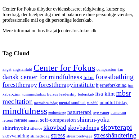
Center for Fokus tilbyder evidensbaseret rådgivning, kurser og
foredrag, der hjælper dig med at balancere dine personlige værdier,
professionelle mål og dit personlige lederskab.
Mere information hos lisa[at]center-for-fokus.dk
Tag Cloud
Center for Fokus
angst
angstanfald
compassion
dan
forestbathing
dansk center for mindfulness
fokus
foresttherapy
foresttherapyinstitute
hjerneforskning
jon
mbsr
lisa klint
kabat-zinn
kursus
leadership
lederskab
kommuneindsats
meditation
mindful friday
mental sundhed
mentalhealthday
mindful
mindfulness
naturterapi
nye vaner
pusterum
multitasking
shinrin-yoku
self-compassion
retræte
retreat
sanser
skovterapi
skovbad
skovbadning
shinrinyoku
silence
stress
stresshåndtering
skovvandring
stilhedsdag
stressforebygge