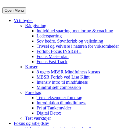
Open Menu
Vi tilbyder
Rådgivning
Individuel sparring, mentoring & coaching
Ledersparring
Sov bedre. Søvnforløb og vejledning
Trivsel og velvære i naturen for virksomheder
Forløb: Focus INSIGHT
Focus Masterplan
Focus Fast Track
Kurser
8 ugers MBSR Mindfulness kursus
MBSR Forløb ved Lisa Klint
Intensiv intro til mindfulness
Mindful self compassion
Foredrag
Tema eksempler foredrag
Introduktion til mindfulness
Fri af Tankemylder
Digital Detox
Test værktøjer
Fokus og arbejdsliv