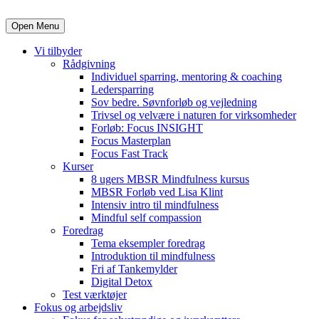
Open Menu
Vi tilbyder
Rådgivning
Individuel sparring, mentoring & coaching
Ledersparring
Sov bedre. Søvnforløb og vejledning
Trivsel og velvære i naturen for virksomheder
Forløb: Focus INSIGHT
Focus Masterplan
Focus Fast Track
Kurser
8 ugers MBSR Mindfulness kursus
MBSR Forløb ved Lisa Klint
Intensiv intro til mindfulness
Mindful self compassion
Foredrag
Tema eksempler foredrag
Introduktion til mindfulness
Fri af Tankemylder
Digital Detox
Test værktøjer
Fokus og arbejdsliv