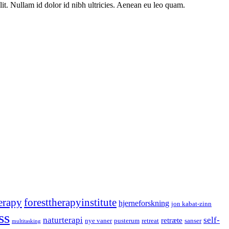
lit. Nullam id dolor id nibh ultricies. Aenean eu leo quam.
erapy
foresttherapyinstitute
hjerneforskning
jon kabat-zinn
ss
naturterapi
self-
retræte
nye vaner
pusterum
retreat
sanser
multitasking