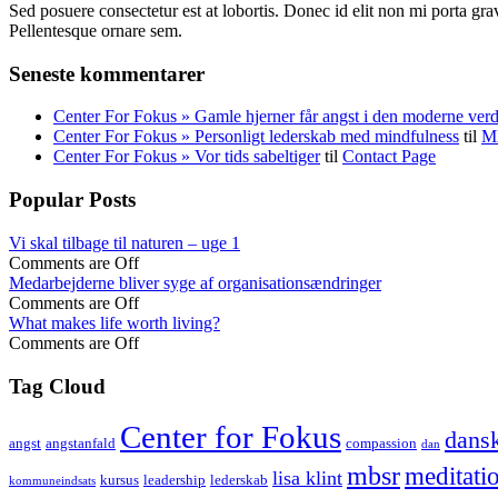
Sed posuere consectetur est at lobortis. Donec id elit non mi porta gra
Pellentesque ornare sem.
Seneste kommentarer
Center For Fokus » Gamle hjerner får angst i den moderne ver
Center For Fokus » Personligt lederskab med mindfulness
til
MB
Center For Fokus » Vor tids sabeltiger
til
Contact Page
Popular Posts
Vi skal tilbage til naturen – uge 1
Comments are Off
Medarbejderne bliver syge af organisationsændringer
Comments are Off
What makes life worth living?
Comments are Off
Tag Cloud
Center for Fokus
dansk
angst
angstanfald
compassion
dan
mbsr
meditati
lisa klint
kursus
leadership
lederskab
kommuneindsats