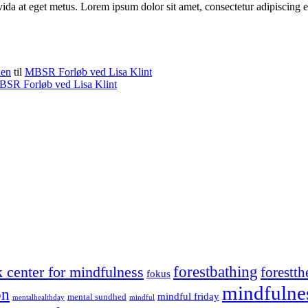
vida at eget metus. Lorem ipsum dolor sit amet, consectetur adipiscing e
den
til
MBSR Forløb ved Lisa Klint
SR Forløb ved Lisa Klint
forestbathing
 center for mindfulness
forestth
fokus
mindfulne
on
mindful friday
mental sundhed
mentalhealthday
mindful