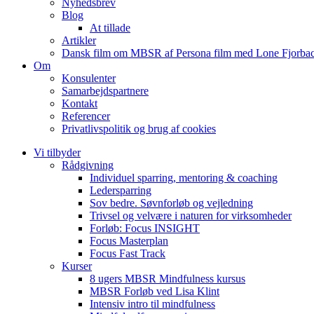
Nyhedsbrev
Blog
At tillade
Artikler
Dansk film om MBSR af Persona film med Lone Fjorbac
Om
Konsulenter
Samarbejdspartnere
Kontakt
Referencer
Privatlivspolitik og brug af cookies
Vi tilbyder
Rådgivning
Individuel sparring, mentoring & coaching
Ledersparring
Sov bedre. Søvnforløb og vejledning
Trivsel og velvære i naturen for virksomheder
Forløb: Focus INSIGHT
Focus Masterplan
Focus Fast Track
Kurser
8 ugers MBSR Mindfulness kursus
MBSR Forløb ved Lisa Klint
Intensiv intro til mindfulness