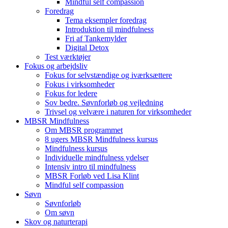
Mindful self compassion
Foredrag
Tema eksempler foredrag
Introduktion til mindfulness
Fri af Tankemylder
Digital Detox
Test værktøjer
Fokus og arbejdsliv
Fokus for selvstændige og iværksættere
Fokus i virksomheder
Fokus for ledere
Sov bedre. Søvnforløb og vejledning
Trivsel og velvære i naturen for virksomheder
MBSR Mindfulness
Om MBSR programmet
8 ugers MBSR Mindfulness kursus
Mindfulness kursus
Individuelle mindfulness ydelser
Intensiv intro til mindfulness
MBSR Forløb ved Lisa Klint
Mindful self compassion
Søvn
Søvnforløb
Om søvn
Skov og naturterapi