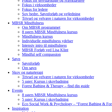
Fokus for selvstændige og iværksættere
Fokus i virksomheder
Fokus for ledere
Sov bedre. Søvnforløb og vejledning
Trivsel og velvære i naturen for virksomheder
MBSR Mindfulness
Om MBSR programmet
8 ugers MBSR Mindfulness kursus
Mindfulness kursus
Individuelle mindfulness ydelser
Intensiv intro til mindfulness
MBSR Forløb ved Lisa Klint
Mindful self compassion
Søvn
Søvnforløb
Om søvn
Skov og naturterapi
Trivsel og velvære i naturen for virksomheder
5 uger: Kursus i skovbadning
Forest Bathing & Therapy – find din guide
Events
8 ugers MBSR Mindfulness kursus
5 uger: Kursus i skovbadning
Eco Social Work & Psychology – “Forest Bathing & For
Inspiration