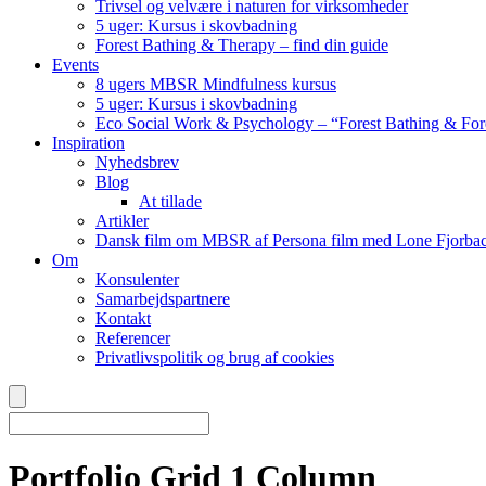
Trivsel og velvære i naturen for virksomheder
5 uger: Kursus i skovbadning
Forest Bathing & Therapy – find din guide
Events
8 ugers MBSR Mindfulness kursus
5 uger: Kursus i skovbadning
Eco Social Work & Psychology – “Forest Bathing & For
Inspiration
Nyhedsbrev
Blog
At tillade
Artikler
Dansk film om MBSR af Persona film med Lone Fjorbac
Om
Konsulenter
Samarbejdspartnere
Kontakt
Referencer
Privatlivspolitik og brug af cookies
Portfolio Grid 1 Column